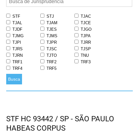
STF
STJ
TJAC
TJAL
TJAM
TJCE
TJDF
TJES
TJGO
TJMG
TJMS
TJPA
TJPI
TJPR
TJRR
TJRS
TJSC
TJSP
TJRN
TJTO
TNU
TRF1
TRF2
TRF3
TRF4
TRF5
Busca
STF HC 93442 / SP - SÃO PAULO
HABEAS CORPUS