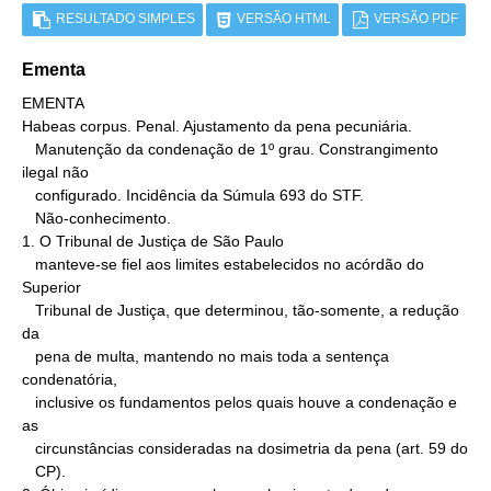
RESULTADO SIMPLES
VERSÃO HTML
VERSÃO PDF
Ementa
EMENTA

Habeas corpus. Penal. Ajustamento da pena pecuniária.

   Manutenção da condenação de 1º grau. Constrangimento 
ilegal não

   configurado. Incidência da Súmula 693 do STF.

   Não-conhecimento.

1. O Tribunal de Justiça de São Paulo

   manteve-se fiel aos limites estabelecidos no acórdão do 
Superior

   Tribunal de Justiça, que determinou, tão-somente, a redução 
da

   pena de multa, mantendo no mais toda a sentença 
condenatória,

   inclusive os fundamentos pelos quais houve a condenação e 
as

   circunstâncias consideradas na dosimetria da pena (art. 59 do

   CP).
