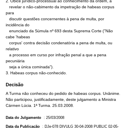
2. Óbice jurídico-processual ao conhecimento da ordem, a

   revelar o não-cabimento da impetração de habeas corpus 
para

   discutir questões concernentes à pena de multa, por 
incidência do

   enunciado da Súmula nº 693 desta Suprema Corte ("Não 
cabe 'habeas

   corpus' contra decisão condenatória a pena de multa, ou 
relativo

   a processo em curso por infração penal a que a pena 
pecuniária

   seja a única cominada").

3. Habeas corpus não-conhecido.
Decisão
A Turma não conheceu do pedido de habeas corpus. Unânime.
Não participou, justificadamente, deste julgamento a Ministra
Cármen Lúcia. 1ª Turma. 25.03.2008.
Data do Julgamento
:
25/03/2008
Data da Publicação
:
DJe-078 DIVULG 30-04-2008 PUBLIC 02-05-