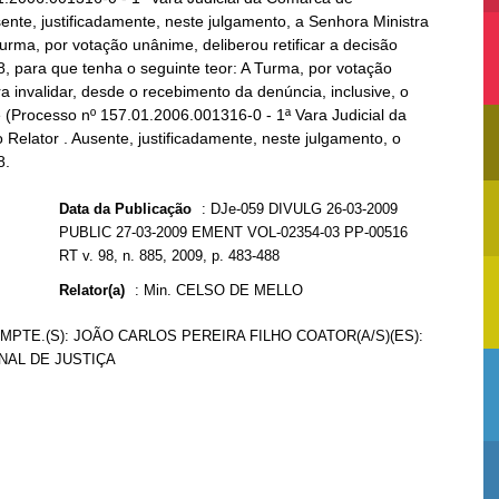
ente, justificadamente, neste julgamento, a Senhora Ministra
urma, por votação unânime, deliberou retificar a decisão
8, para que tenha o seguinte teor: A Turma, por votação
 invalidar, desde o recebimento da denúncia, inclusive, o
 (Processo nº 157.01.2006.001316-0 - 1ª Vara Judicial da
elator . Ausente, justificadamente, neste julgamento, o
8.
Data da Publicação
:
DJe-059 DIVULG 26-03-2009
PUBLIC 27-03-2009 EMENT VOL-02354-03 PP-00516
RT v. 98, n. 885, 2009, p. 483-488
Relator(a)
:
Min. CELSO DE MELLO
IMPTE.(S): JOÃO CARLOS PEREIRA FILHO COATOR(A/S)(ES):
NAL DE JUSTIÇA