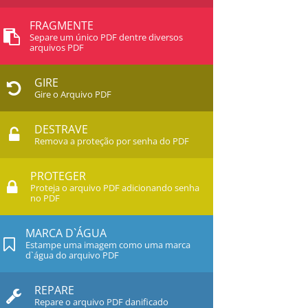
FRAGMENTE
Separe um único PDF dentre diversos
arquivos PDF
GIRE
Gire o Arquivo PDF
DESTRAVE
Remova a proteção por senha do PDF
PROTEGER
Proteja o arquivo PDF adicionando senha
no PDF
MARCA D`ÁGUA
Estampe uma imagem como uma marca
d`água do arquivo PDF
REPARE
Repare o arquivo PDF danificado