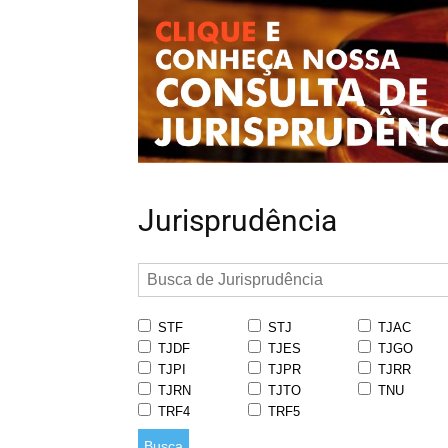
Jurisprudência
STF
STJ
TJAC
TJDF
TJES
TJGO
TJPI
TJPR
TJRR
TJRN
TJTO
TNU
TRF4
TRF5
Busca