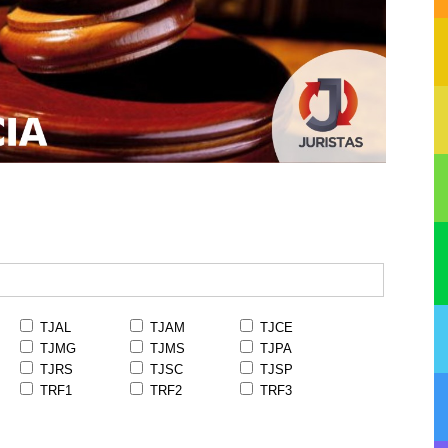
TJAL
TJAM
TJCE
TJMG
TJMS
TJPA
TJRS
TJSC
TJSP
TRF1
TRF2
TRF3