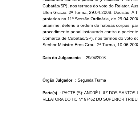
Cubatão/SP), nos termos do voto do Relator. Aus
Ellen Gracie. 2ª Turma, 29.04.2008. Decisão: A T
proferida na 11ª Sessão Ordinária, de 29.04.200
unânime, deferiu a ordem de habeas corpus, para
procedimento penal instaurado contra o paciente
Comarca de Cubatão/SP), nos termos do voto do R
Senhor Ministro Eros Grau. 2ª Turma, 10.06.200
Data do Julgamento
:
29/04/2008
Órgão Julgador
:
Segunda Turma
Parte(s)
:
PACTE.(S): ANDRÉ LUIZ DOS SANTOS 
RELATORA DO HC Nº 97462 DO SUPERIOR TRIBU