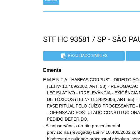
STF HC 93581 / SP - SÃO 
RESULTADO SIMPLES
Ementa
E M E N T A: "HABEAS CORPUS" - DIREITO A
   (LEI Nº 10.409/2002, ART. 38) - REVOGAÇÃO DESSE DIPLOMA

   LEGISLATIVO - IRRELEVÂNCIA - EXIGÊNCIA MANTIDA NA NOVÍSSIMA LEI

   DE TÓXICOS (LEI Nº 11.343/2006, ART. 55) - INOBSERVÂNCIA DESSA

   FASE RITUAL PELO JUÍZO PROCESSANTE - NULIDADE PROCESSUAL ABSOLUTA

   - OFENSA AO POSTULADO CONSTITUCIONAL DO "DUE PROCESS OS LAW" -

   PEDIDO DEFERIDO.

- A inobservância do rito procedimental

   previsto na (revogada) Lei nº 10.409/2002 configurava típica

   hipótese de nulidade processual absoluta, sendo-lhe ínsita a
