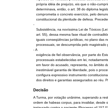
   própria idéia de prejuízo, eis que o não-cumprimento do que

   determinava, então, o art. 38 do diploma legislativo em causa

   comprometia o concreto exercício, pelo denunciado, da garantia

   constitucional da plenitude de defesa. Precedentes.

-

   Subsistência, na novíssima Lei de Tóxicos (Lei nº 11.343/2006,

   art. 55), dessa mesma fase ritual de contraditório prévio, com

   iguais conseqüências jurídicas, no plano das nulidades

   processuais, se descumprida pelo magistrado processante.

- A

   exigência de fiel observância, por parte do Estado, das formas

   processuais estabelecidas em lei, notadamente quando instituídas

   em favor do acusado, representa, no âmbito das persecuções penais,

   inestimável garantia de liberdade, pois o processo penal

   configura expressivo instrumento constitucional de salvaguarda

   dos direitos e garantias assegurados ao réu. 
Decisão
A Turma, por votação unânime, superando a rest
ordem de habeas corpus, para invalidar, desde o
instaurado contra o paciente (Processo nº 157.