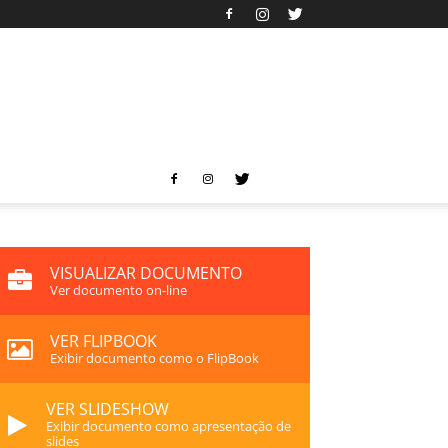
VISUALIZAR DOCUMENTO
Ver documento on-line
VER FLIPBOOK
Exibir documento como o FlipBook
VER SLIDESHOW
Exibir documento como apresentação de
slides