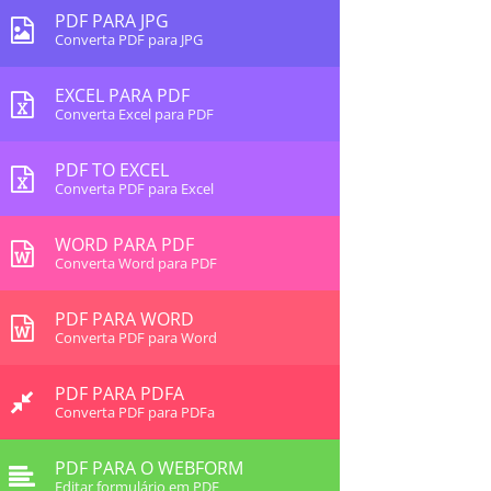
PDF PARA JPG
Converta PDF para JPG
EXCEL PARA PDF
Converta Excel para PDF
PDF TO EXCEL
Converta PDF para Excel
WORD PARA PDF
Converta Word para PDF
PDF PARA WORD
Converta PDF para Word
PDF PARA PDFA
Converta PDF para PDFa
PDF PARA O WEBFORM
Editar formulário em PDF