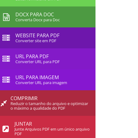
DOCX PARA DOC
Converta Docx para Doc
WEBSITE PARA PDF
Converter site em PDF
URL PARA PDF
Converter URL para PDF
URL PARA IMAGEM
Converter URL para imagem
COMPRIMIR
Reduzir o tamanho do arquivo e optimizar
o máximo a qualidade do PDF
JUNTAR
Junte Arquivos PDF em um único arquivo
PDF