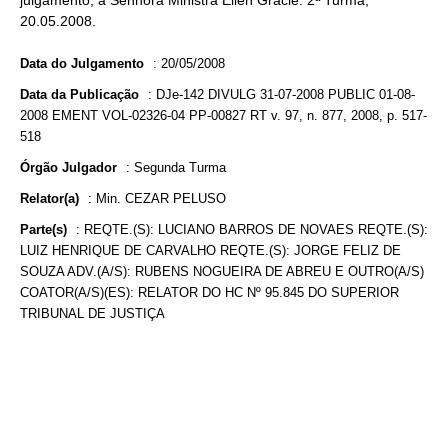
julgamento, a Senhora Ministra Ellen Gracie. 2ª Turma,
20.05.2008.
Data do Julgamento
:
20/05/2008
Data da Publicação
:
DJe-142 DIVULG 31-07-2008 PUBLIC 01-08-
2008 EMENT VOL-02326-04 PP-00827 RT v. 97, n. 877, 2008, p. 517-
518
Órgão Julgador
:
Segunda Turma
Relator(a)
:
Min. CEZAR PELUSO
Parte(s)
:
REQTE.(S): LUCIANO BARROS DE NOVAES REQTE.(S):
LUIZ HENRIQUE DE CARVALHO REQTE.(S): JORGE FELIZ DE
SOUZA ADV.(A/S): RUBENS NOGUEIRA DE ABREU E OUTRO(A/S)
COATOR(A/S)(ES): RELATOR DO HC Nº 95.845 DO SUPERIOR
TRIBUNAL DE JUSTIÇA