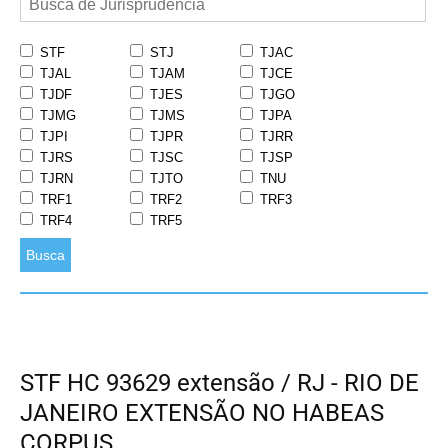
STF
STJ
TJAC
TJAL
TJAM
TJCE
TJDF
TJES
TJGO
TJMG
TJMS
TJPA
TJPI
TJPR
TJRR
TJRS
TJSC
TJSP
TJRN
TJTO
TNU
TRF1
TRF2
TRF3
TRF4
TRF5
Busca
STF HC 93629 extensão / RJ - RIO DE
JANEIRO EXTENSÃO NO HABEAS
CORPUS