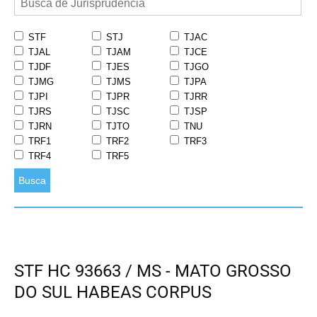
STF
STJ
TJAC
TJAL
TJAM
TJCE
TJDF
TJES
TJGO
TJMG
TJMS
TJPA
TJPI
TJPR
TJRR
TJRS
TJSC
TJSP
TJRN
TJTO
TNU
TRF1
TRF2
TRF3
TRF4
TRF5
Busca
STF HC 93663 / MS - MATO GROSSO
DO SUL HABEAS CORPUS