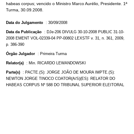
habeas corpus; vencido o Ministro Marco Aurélio, Presidente. 1ª
Turma, 30.09.2008.
Data do Julgamento
:
30/09/2008
Data da Publicação
:
DJe-206 DIVULG 30-10-2008 PUBLIC 31-10-
2008 EMENT VOL-02339-04 PP-00802 LEXSTF v. 31, n. 361, 2009,
p. 386-390
Órgão Julgador
:
Primeira Turma
Relator(a)
:
Min. RICARDO LEWANDOWSKI
Parte(s)
:
PACTE.(S): JORGE JOÃO DE MOURA IMPTE.(S):
NEWTON JORGE TINOCO COATOR(A/S)(ES): RELATOR DO
HABEAS CORPUS Nº 588 DO TRIBUNAL SUPERIOR ELEITORAL