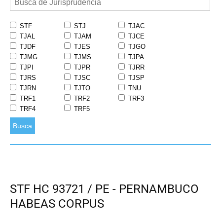
STF
STJ
TJAC
TJAL
TJAM
TJCE
TJDF
TJES
TJGO
TJMG
TJMS
TJPA
TJPI
TJPR
TJRR
TJRS
TJSC
TJSP
TJRN
TJTO
TNU
TRF1
TRF2
TRF3
TRF4
TRF5
Busca
STF HC 93721 / PE - PERNAMBUCO
HABEAS CORPUS