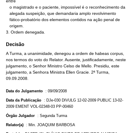
entre

   o magistrado e o paciente, impossível é o reconhecimento da

   alegada suspeição, que demandaria amplo revolvimento

   fático-probatório dos elementos contidos na ação penal de

   origem.

3. Ordem denegada.
Decisão
A Turma, a unanimidade, denegou a ordem de habeas corpus,
nos termos do voto do Relator. Ausente, justificadamente, neste
julgamento, o Senhor Ministro Celso de Mello. Presidiu, este
julgamento, a Senhora Ministra Ellen Gracie. 2ª Turma,
09.09.2008.
Data do Julgamento
:
09/09/2008
Data da Publicação
:
DJe-030 DIVULG 12-02-2009 PUBLIC 13-02-
2009 EMENT VOL-02348-03 PP-00460
Órgão Julgador
:
Segunda Turma
Relator(a)
:
Min. JOAQUIM BARBOSA