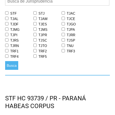
STF
STJ
TJAC
TJAL
TJAM
TJCE
TJDF
TJES
TJGO
TJMG
TJMS
TJPA
TJPI
TJPR
TJRR
TJRS
TJSC
TJSP
TJRN
TJTO
TNU
TRF1
TRF2
TRF3
TRF4
TRF5
Busca
STF HC 93739 / PR - PARANÁ
HABEAS CORPUS