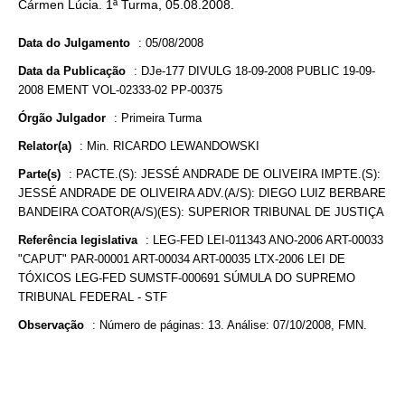
Cármen Lúcia. 1ª Turma, 05.08.2008.
Data do Julgamento
:
05/08/2008
Data da Publicação
:
DJe-177 DIVULG 18-09-2008 PUBLIC 19-09-
2008 EMENT VOL-02333-02 PP-00375
Órgão Julgador
:
Primeira Turma
Relator(a)
:
Min. RICARDO LEWANDOWSKI
Parte(s)
:
PACTE.(S): JESSÉ ANDRADE DE OLIVEIRA IMPTE.(S):
JESSÉ ANDRADE DE OLIVEIRA ADV.(A/S): DIEGO LUIZ BERBARE
BANDEIRA COATOR(A/S)(ES): SUPERIOR TRIBUNAL DE JUSTIÇA
Referência legislativa
:
LEG-FED LEI-011343 ANO-2006 ART-00033
"CAPUT" PAR-00001 ART-00034 ART-00035 LTX-2006 LEI DE
TÓXICOS LEG-FED SUMSTF-000691 SÚMULA DO SUPREMO
TRIBUNAL FEDERAL - STF
Observação
:
Número de páginas: 13. Análise: 07/10/2008, FMN.