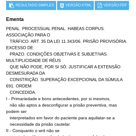
RESULTADO SIMPLES
VERSÃO HTML
VERSÃO PDF
Ementa
PENAL. PROCESSUAL PENAL. HABEAS CORPUS. 
ASSOCIAÇÃO PARA O

   TRÁFICO. ART. 35 DA LEI 11.343/06. PRISÃO PROVISÓRIA. 
EXCESSO DE

   PRAZO. CONDIÇÕES OBJETIVAS E SUBJETIVAS. 
MULTIPLICIDADE DE RÉUS

   QUE NÃO PODE, POR SI SÓ, JUSTIFICAR A EXTENSÃO 
DESMESURADA DA

   CONSTRIÇÃO. SUPERAÇÃO EXCEPCIONAL DA SÚMULA 
691. ORDEM

   CONCEDIDA.

I - Primariedade e bons antecedentes, por si mesmos,

   não são aptos a desconfigurar a prisão preventiva, mas 
podem ser

   interpretados em favor do paciente para aquilatar-se a

   necessidade da prisão cautelar.

II - Conquanto o writ não se
