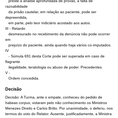
   preste à análise aprofundada de provas, a falta de 
razoabilidade

   da prisão cautelar, em relação ao paciente, pode ser 
depreendida,

   em parte, pelo teor indiciário acostado aos autos.

III - Retardo

   desmesurado no recebimento da denúncia não pode ocorrer 
em

   prejuízo do paciente, ainda quando haja vários co-imputados.

IV

   - Súmula 691 desta Corte pode ser superada em caso de 
flagrante

   ilegalidade, teratologia ou abuso de poder. Precedentes.

V -

   Ordem concedida.
Decisão
Decisão: A Turma, ante o empate, conheceu do pedido de
habeas corpus; votaram pelo não conhecimento os Ministros
Menezes Direito e Carlos Britto. Por unanimidade, o deferiu, nos
termos do voto do Relator. Ausente, justificadamente, a Ministra