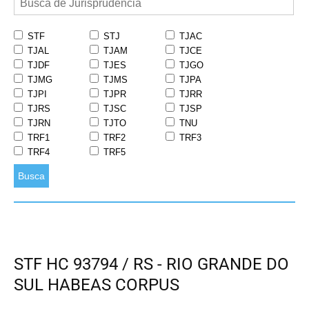
STF
STJ
TJAC
TJAL
TJAM
TJCE
TJDF
TJES
TJGO
TJMG
TJMS
TJPA
TJPI
TJPR
TJRR
TJRS
TJSC
TJSP
TJRN
TJTO
TNU
TRF1
TRF2
TRF3
TRF4
TRF5
Busca
STF HC 93794 / RS - RIO GRANDE DO
SUL HABEAS CORPUS