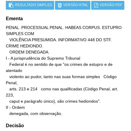
RESULTADO SIMPLES
VERSÃO HTML
VERSÃO PDF
Ementa
PENAL. PROCESSUAL PENAL. HABEAS CORPUS. ESTUPRO 
SIMPLES COM

   VIOLÊNCIA PRESUMIDA. INFORMATIVO 448 DO STF. 
CRIME HEDIONDO.

   ORDEM DENEGADA.

I - A jurisprudência do Supremo Tribunal

   Federal é no sentido de que "os crimes de estupro e de 
atentado

   violento ao pudor, tanto nas suas formas simples   Código 
Penal,

   arts. 213 e 214   como nas qualificadas (Código Penal, art. 
223,

   caput e parágrafo único), são crimes hediondos".

II - Ordem

   denegada, com observação.
Decisão