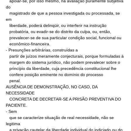
   apoiar-se, por isso mesmo, na avaliação puramente subjetiva 
do

   magistrado de que a pessoa investigada ou processada, se 
em

   liberdade, poderá delinqüir, ou interferir na instrução

   probatória, ou evadir-se do distrito da culpa, ou, então,

   prevalecer-se de sua particular condição social, funcional ou

   econômico-financeira.

- Presunções arbitrárias, construídas a

   partir de juízos meramente conjecturais, porque formuladas à

   margem do sistema jurídico, não podem prevalecer sobre o

   princípio da liberdade, cuja precedência constitucional lhe

   confere posição eminente no domínio do processo

   penal.

AUSÊNCIA DE DEMONSTRAÇÃO, NO CASO, DA 
NECESSIDADE

   CONCRETA DE DECRETAR-SE A PRISÃO PREVENTIVA DO 
PACIENTE.

- Sem

   que se caracterize situação de real necessidade, não se 
legitima

   a privação cautelar da liberdade individual do indiciado ou do
