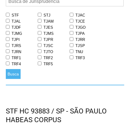
STF
STJ
TJAC
TJAL
TJAM
TJCE
TJDF
TJES
TJGO
TJMG
TJMS
TJPA
TJPI
TJPR
TJRR
TJRS
TJSC
TJSP
TJRN
TJTO
TNU
TRF1
TRF2
TRF3
TRF4
TRF5
Busca
STF HC 93883 / SP - SÃO PAULO
HABEAS CORPUS