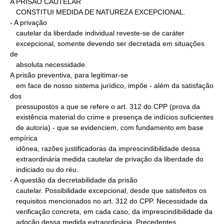
A PRISÃO CAUTELAR

   CONSTITUI MEDIDA DE NATUREZA EXCEPCIONAL.

- A privação

   cautelar da liberdade individual reveste-se de caráter

   excepcional, somente devendo ser decretada em situações 
de

   absoluta necessidade.

A prisão preventiva, para legitimar-se

   em face de nosso sistema jurídico, impõe - além da satisfação 
dos

   pressupostos a que se refere o art. 312 do CPP (prova da

   existência material do crime e presença de indícios suficientes

   de autoria) - que se evidenciem, com fundamento em base 
empírica

   idônea, razões justificadoras da imprescindibilidade dessa

   extraordinária medida cautelar de privação da liberdade do

   indiciado ou do réu.

- A questão da decretabilidade da prisão

   cautelar. Possibilidade excepcional, desde que satisfeitos os

   requisitos mencionados no art. 312 do CPP. Necessidade da

   verificação concreta, em cada caso, da imprescindibilidade da

   adoção dessa medida extraordinária. Precedentes.
