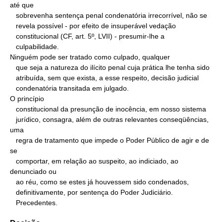
até que

   sobrevenha sentença penal condenatória irrecorrível, não se

   revela possível - por efeito de insuperável vedação

   constitucional (CF, art. 5º, LVII) - presumir-lhe a

   culpabilidade.

Ninguém pode ser tratado como culpado, qualquer

   que seja a natureza do ilícito penal cuja prática lhe tenha sido

   atribuída, sem que exista, a esse respeito, decisão judicial

   condenatória transitada em julgado.

O princípio

   constitucional da presunção de inocência, em nosso sistema

   jurídico, consagra, além de outras relevantes conseqüências, 
uma

   regra de tratamento que impede o Poder Público de agir e de 
se

   comportar, em relação ao suspeito, ao indiciado, ao 
denunciado ou

   ao réu, como se estes já houvessem sido condenados,

   definitivamente, por sentença do Poder Judiciário.

   Precedentes.