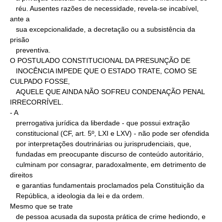
   réu. Ausentes razões de necessidade, revela-se incabível, 
ante a

   sua excepcionalidade, a decretação ou a subsistência da 
prisão

   preventiva.

O POSTULADO CONSTITUCIONAL DA PRESUNÇÃO DE

   INOCÊNCIA IMPEDE QUE O ESTADO TRATE, COMO SE 
CULPADO FOSSE,

   AQUELE QUE AINDA NÃO SOFREU CONDENAÇÃO PENAL 
IRRECORRÍVEL.

- A

   prerrogativa jurídica da liberdade - que possui extração

   constitucional (CF, art. 5º, LXI e LXV) - não pode ser ofendida

   por interpretações doutrinárias ou jurisprudenciais, que,

   fundadas em preocupante discurso de conteúdo autoritário,

   culminam por consagrar, paradoxalmente, em detrimento de 
direitos

   e garantias fundamentais proclamados pela Constituição da

   República, a ideologia da lei e da ordem.

Mesmo que se trate

   de pessoa acusada da suposta prática de crime hediondo, e 