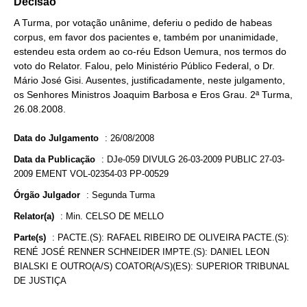
Decisão
A Turma, por votação unânime, deferiu o pedido de habeas
corpus, em favor dos pacientes e, também por unanimidade,
estendeu esta ordem ao co-réu Edson Uemura, nos termos do
voto do Relator. Falou, pelo Ministério Público Federal, o Dr.
Mário José Gisi. Ausentes, justificadamente, neste julgamento,
os Senhores Ministros Joaquim Barbosa e Eros Grau. 2ª Turma,
26.08.2008.
Data do Julgamento
:
26/08/2008
Data da Publicação
:
DJe-059 DIVULG 26-03-2009 PUBLIC 27-03-
2009 EMENT VOL-02354-03 PP-00529
Órgão Julgador
:
Segunda Turma
Relator(a)
:
Min. CELSO DE MELLO
Parte(s)
:
PACTE.(S): RAFAEL RIBEIRO DE OLIVEIRA PACTE.(S):
RENÉ JOSÉ RENNER SCHNEIDER IMPTE.(S): DANIEL LEON
BIALSKI E OUTRO(A/S) COATOR(A/S)(ES): SUPERIOR TRIBUNAL
DE JUSTIÇA