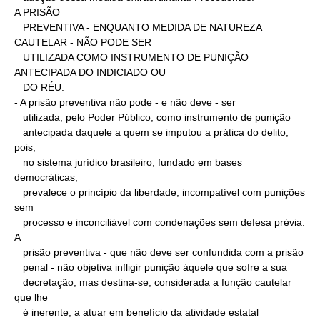
A PRISÃO

   PREVENTIVA - ENQUANTO MEDIDA DE NATUREZA 
CAUTELAR - NÃO PODE SER

   UTILIZADA COMO INSTRUMENTO DE PUNIÇÃO 
ANTECIPADA DO INDICIADO OU

   DO RÉU.

- A prisão preventiva não pode - e não deve - ser

   utilizada, pelo Poder Público, como instrumento de punição

   antecipada daquele a quem se imputou a prática do delito, 
pois,

   no sistema jurídico brasileiro, fundado em bases 
democráticas,

   prevalece o princípio da liberdade, incompatível com punições 
sem

   processo e inconciliável com condenações sem defesa prévia.

A

   prisão preventiva - que não deve ser confundida com a prisão

   penal - não objetiva infligir punição àquele que sofre a sua

   decretação, mas destina-se, considerada a função cautelar 
que lhe

   é inerente, a atuar em benefício da atividade estatal
