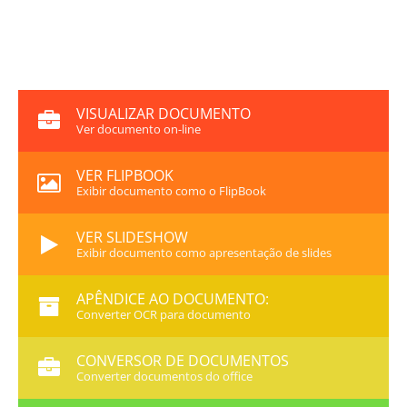
VISUALIZAR DOCUMENTO
Ver documento on-line
VER FLIPBOOK
Exibir documento como o FlipBook
VER SLIDESHOW
Exibir documento como apresentação de slides
APÊNDICE AO DOCUMENTO:
Converter OCR para documento
CONVERSOR DE DOCUMENTOS
Converter documentos do office