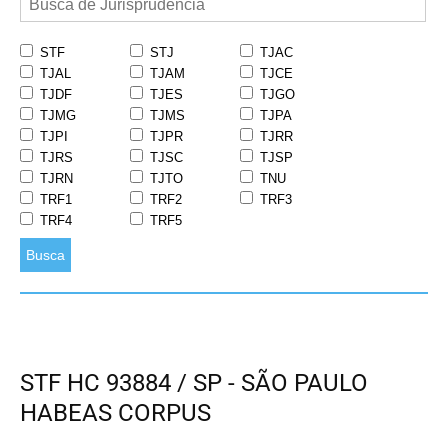
STF
STJ
TJAC
TJAL
TJAM
TJCE
TJDF
TJES
TJGO
TJMG
TJMS
TJPA
TJPI
TJPR
TJRR
TJRS
TJSC
TJSP
TJRN
TJTO
TNU
TRF1
TRF2
TRF3
TRF4
TRF5
Busca
STF HC 93884 / SP - SÃO PAULO
HABEAS CORPUS