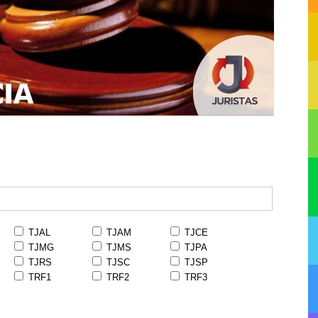
TJAL
TJAM
TJCE
TJMG
TJMS
TJPA
TJRS
TJSC
TJSP
TRF1
TRF2
TRF3