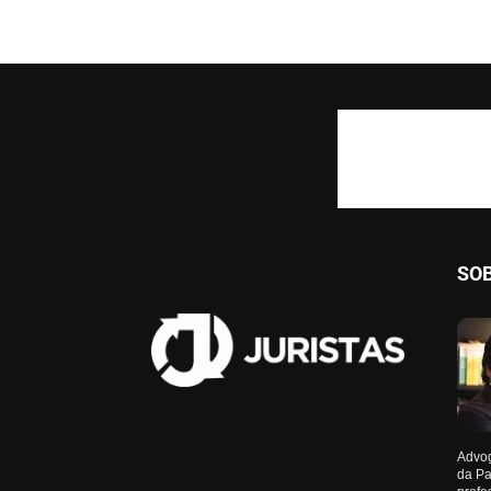
SO
Advog
da Pa