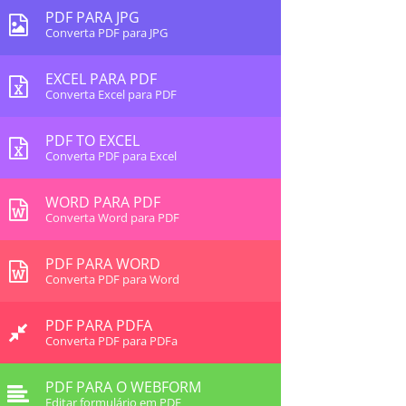
PDF PARA JPG
Converta PDF para JPG
EXCEL PARA PDF
Converta Excel para PDF
PDF TO EXCEL
Converta PDF para Excel
WORD PARA PDF
Converta Word para PDF
PDF PARA WORD
Converta PDF para Word
PDF PARA PDFA
Converta PDF para PDFa
PDF PARA O WEBFORM
Editar formulário em PDF