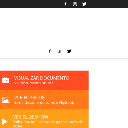
VISUALIZAR DOCUMENTO
Ver documento on-line
VER FLIPBOOK
Exibir documento como o FlipBook
VER SLIDESHOW
Exibir documento como apresentação de
slides