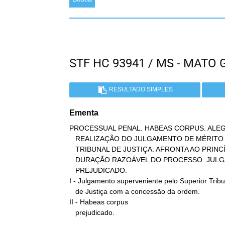
STF HC 93941 / MS - MAT
RESULTADO SIMPLES
Ementa
PROCESSUAL PENAL. HABEAS CORPUS. ALE
   REALIZAÇÃO DO JULGAMENTO DE MÉRITO DE HABEAS CORPUS NO SUPERIOR

   TRIBUNAL DE JUSTIÇA. AFRONTA AO PRINCÍPIO CONSTITUCIONAL DA

   DURAÇÃO RAZOÁVEL DO PROCESSO. JULGAMENTO SUPERVENIENTE PELO STJ.

   PREJUDICADO.

I - Julgamento superveniente pelo Superior Tribu
   de Justiça com a concessão da ordem.

II - Habeas corpus

   prejudicado.