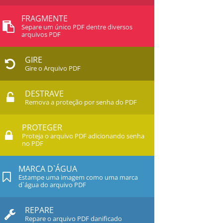
FRAGMENTE
Separe um único PDF dentre diversos
arquivos PDF
GIRE
Gire o Arquivo PDF
DESTRAVE
Remova a proteção por senha do PDF
PROTEGER
Proteja o arquivo PDF adicionando senha
no PDF
MARCA D`ÁGUA
Estampe uma imagem como uma marca
d`água do arquivo PDF
REPARE
Repare o arquivo PDF danificado