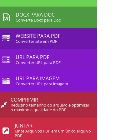
DOCX PARA DOC
Converta Docx para Doc
WEBSITE PARA PDF
Converter site em PDF
URL PARA PDF
Converter URL para PDF
URL PARA IMAGEM
Converter URL para imagem
COMPRIMIR
Reduzir o tamanho do arquivo e optimizar
o máximo a qualidade do PDF
JUNTAR
Junte Arquivos PDF em um único arquivo
PDF