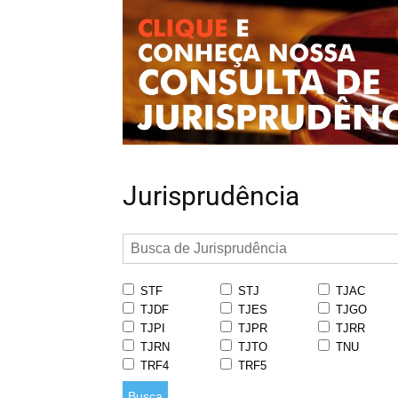
Jurisprudência
STF
STJ
TJAC
TJDF
TJES
TJGO
TJPI
TJPR
TJRR
TJRN
TJTO
TNU
TRF4
TRF5
Busca