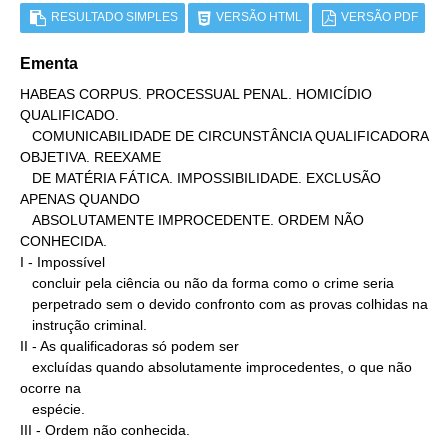
RESULTADO SIMPLES
VERSÃO HTML
VERSÃO PDF
Ementa
HABEAS CORPUS. PROCESSUAL PENAL. HOMICÍDIO 
QUALIFICADO.

   COMUNICABILIDADE DE CIRCUNSTÂNCIA QUALIFICADORA 
OBJETIVA. REEXAME

   DE MATÉRIA FÁTICA. IMPOSSIBILIDADE. EXCLUSÃO 
APENAS QUANDO

   ABSOLUTAMENTE IMPROCEDENTE. ORDEM NÃO 
CONHECIDA.

I - Impossível

   concluir pela ciência ou não da forma como o crime seria

   perpetrado sem o devido confronto com as provas colhidas na

   instrução criminal.

II - As qualificadoras só podem ser

   excluídas quando absolutamente improcedentes, o que não 
ocorre na

   espécie.

III - Ordem não conhecida.