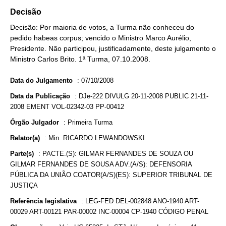
Decisão
Decisão: Por maioria de votos, a Turma não conheceu do
pedido habeas corpus; vencido o Ministro Marco Aurélio,
Presidente. Não participou, justificadamente, deste julgamento o
Ministro Carlos Brito. 1ª Turma, 07.10.2008.
Data do Julgamento
:
07/10/2008
Data da Publicação
:
DJe-222 DIVULG 20-11-2008 PUBLIC 21-11-
2008 EMENT VOL-02342-03 PP-00412
Órgão Julgador
:
Primeira Turma
Relator(a)
:
Min. RICARDO LEWANDOWSKI
Parte(s)
:
PACTE.(S): GILMAR FERNANDES DE SOUZA OU
GILMAR FERNANDES DE SOUSA ADV.(A/S): DEFENSORIA
PÚBLICA DA UNIÃO COATOR(A/S)(ES): SUPERIOR TRIBUNAL DE
JUSTIÇA
Referência legislativa
:
LEG-FED DEL-002848 ANO-1940 ART-
00029 ART-00121 PAR-00002 INC-00004 CP-1940 CÓDIGO PENAL