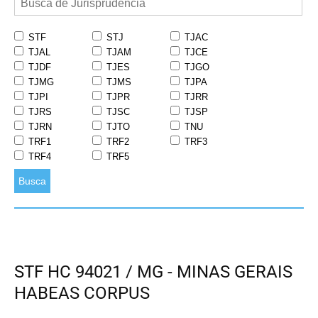
STF
STJ
TJAC
TJAL
TJAM
TJCE
TJDF
TJES
TJGO
TJMG
TJMS
TJPA
TJPI
TJPR
TJRR
TJRS
TJSC
TJSP
TJRN
TJTO
TNU
TRF1
TRF2
TRF3
TRF4
TRF5
Busca
STF HC 94021 / MG - MINAS GERAIS
HABEAS CORPUS