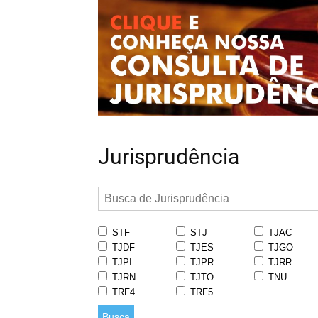
Jurisprudência
STF
STJ
TJAC
TJDF
TJES
TJGO
TJPI
TJPR
TJRR
TJRN
TJTO
TNU
TRF4
TRF5
Busca