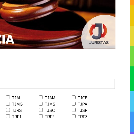
TJAL
TJAM
TJCE
TJMG
TJMS
TJPA
TJRS
TJSC
TJSP
TRF1
TRF2
TRF3