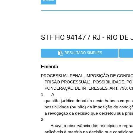
STF HC 94147 / RJ - RIO 
RESULTADO SIMPLES
Ementa
PROCESSUAL PENAL. IMPOSIÇÃO DE CONDIÇÕ
   PRISÃO PROCESSUAL). POSSIBILIDADE. PODER GERAL DE CAUTELA.

   PONDERAÇÃO DE INTERESSES. ART. 798, CPC; ART. 3°, CPC.

1.      A

   questão jurídica debatida neste habeas corpus consiste na

   possibilidade (ou não) da imposição de condições ao paciente com

   a revogação da decisão que decretou sua prisão preventiva

2.

        Houve a observância dos princípios e regras constitucionais

   aplicáveis à matéria na decisão que condicionou a revogação do
