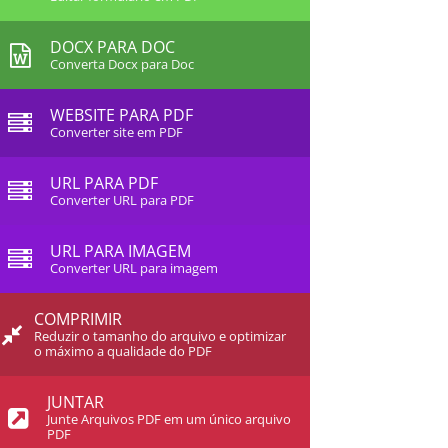
DOCX PARA DOC
Converta Docx para Doc
WEBSITE PARA PDF
Converter site em PDF
URL PARA PDF
Converter URL para PDF
URL PARA IMAGEM
Converter URL para imagem
COMPRIMIR
Reduzir o tamanho do arquivo e optimizar
o máximo a qualidade do PDF
JUNTAR
Junte Arquivos PDF em um único arquivo
PDF