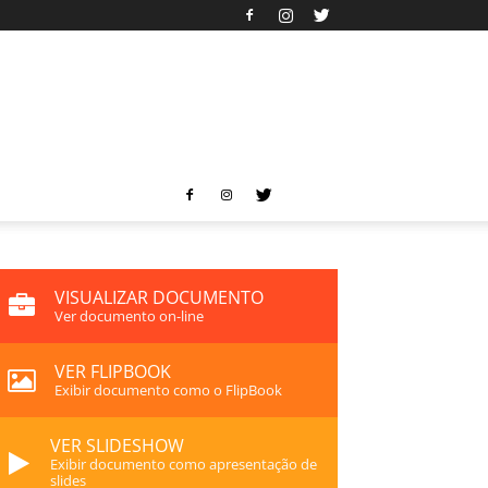
VISUALIZAR DOCUMENTO
Ver documento on-line
VER FLIPBOOK
Exibir documento como o FlipBook
VER SLIDESHOW
Exibir documento como apresentação de
slides