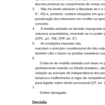
   decreto prisional ao cumprimento de certas condições judicias.

3.      Não há direito absoluto à liberdade de ir e vi
   5°, XV) e, portanto, existem situações em que se faz necessária a

   ponderação dos interesses em conflito na apreciação do caso

   concreto.

4.      A medida adotada na decisão impugnada te
   natureza acautelatória, inserindo-se no poder geral de cautela

   (CPC, art. 798; CPP, art. 3°).

5.      As condições impostas não

   maculam o princípio constitucional da não-culpabilidade, como

   também não o fazem as prisões cautelares (ou processuais).

6.

        Cuida-se de medida adotada com base no poder geral de cautela,

   perfeitamente inserido no Direito brasileiro, não havendo

   violação ao princípio da independência dos poderes (CF, art. 2°),

   tampouco malferimento à regra de competência privativa da União

   para legislar sobre direito processual (CF, art. 22, I).

7.

        Ordem denegada.
Decisão