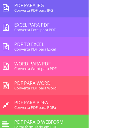
PDF PARA JPG
Converta PDF para JPG
EXCEL PARA PDF
Converta Excel para PDF
PDF TO EXCEL
Converta PDF para Excel
WORD PARA PDF
Converta Word para PDF
PDF PARA WORD
Converta PDF para Word
PDF PARA PDFA
Converta PDF para PDFa
PDF PARA O WEBFORM
Editar formulário em PDF