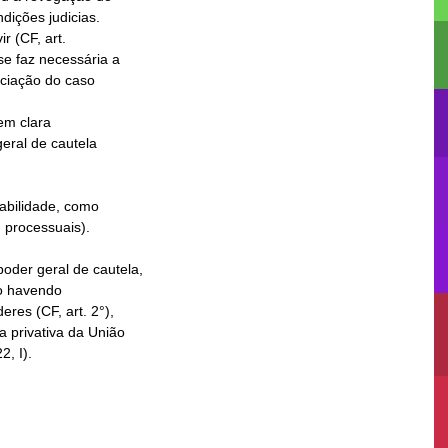
r (CF, art.

m clara
