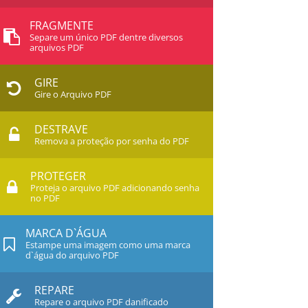
FRAGMENTE
Separe um único PDF dentre diversos
arquivos PDF
GIRE
Gire o Arquivo PDF
DESTRAVE
Remova a proteção por senha do PDF
PROTEGER
Proteja o arquivo PDF adicionando senha
no PDF
MARCA D`ÁGUA
Estampe uma imagem como uma marca
d`água do arquivo PDF
REPARE
Repare o arquivo PDF danificado