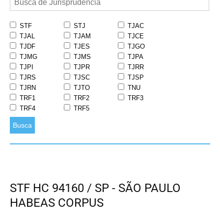
STF
STJ
TJAC
TJAL
TJAM
TJCE
TJDF
TJES
TJGO
TJMG
TJMS
TJPA
TJPI
TJPR
TJRR
TJRS
TJSC
TJSP
TJRN
TJTO
TNU
TRF1
TRF2
TRF3
TRF4
TRF5
Busca
STF HC 94160 / SP - SÃO PAULO
HABEAS CORPUS