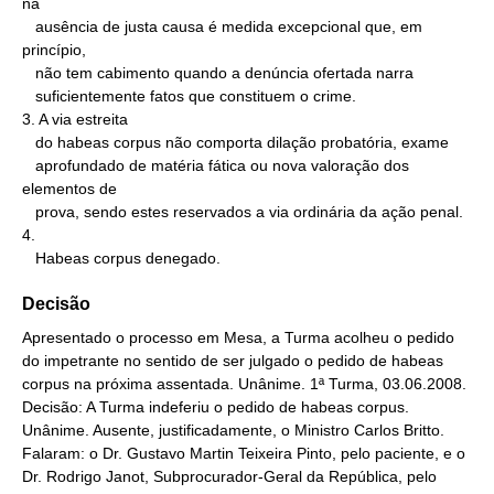
na

   ausência de justa causa é medida excepcional que, em 
princípio,

   não tem cabimento quando a denúncia ofertada narra

   suficientemente fatos que constituem o crime.

3. A via estreita

   do habeas corpus não comporta dilação probatória, exame

   aprofundado de matéria fática ou nova valoração dos 
elementos de

   prova, sendo estes reservados a via ordinária da ação penal.

4.

   Habeas corpus denegado.
Decisão
Apresentado o processo em Mesa, a Turma acolheu o pedido
do impetrante no sentido de ser julgado o pedido de habeas
corpus na próxima assentada. Unânime. 1ª Turma, 03.06.2008.
Decisão: A Turma indeferiu o pedido de habeas corpus.
Unânime. Ausente, justificadamente, o Ministro Carlos Britto.
Falaram: o Dr. Gustavo Martin Teixeira Pinto, pelo paciente, e o
Dr. Rodrigo Janot, Subprocurador-Geral da República, pelo