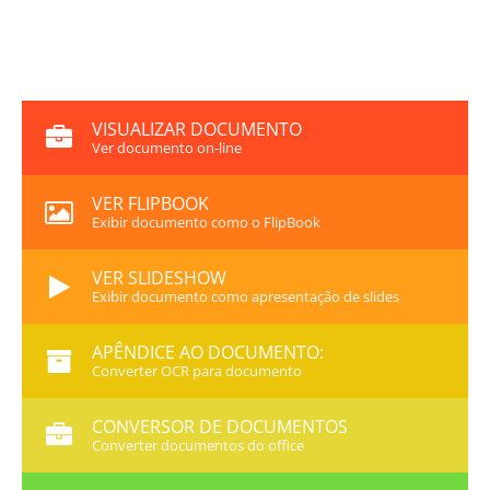
VISUALIZAR DOCUMENTO
Ver documento on-line
VER FLIPBOOK
Exibir documento como o FlipBook
VER SLIDESHOW
Exibir documento como apresentação de slides
APÊNDICE AO DOCUMENTO:
Converter OCR para documento
CONVERSOR DE DOCUMENTOS
Converter documentos do office