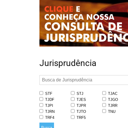
Jurisprudência
STF
STJ
TJAC
TJDF
TJES
TJGO
TJPI
TJPR
TJRR
TJRN
TJTO
TNU
TRF4
TRF5
Busca