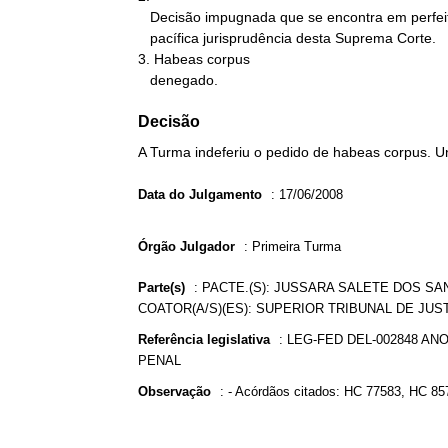
   Decisão impugnada que se encontra em perfeita consonância com a

   pacífica jurisprudência desta Suprema Corte.

3. Habeas corpus

   denegado.
Decisão
A Turma indeferiu o pedido de habeas corpus. U
Data do Julgamento
:
17/06/2008
Órgão Julgador
:
Primeira Turma
Parte(s)
:
PACTE.(S): JUSSARA SALETE DOS SA
COATOR(A/S)(ES): SUPERIOR TRIBUNAL DE JUS
Referência legislativa
:
LEG-FED DEL-002848 ANO
PENAL
Observação
:
- Acórdãos citados: HC 77583, HC 85