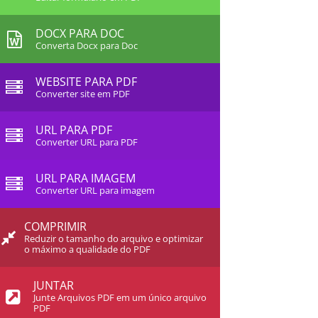
DOCX PARA DOC
Converta Docx para Doc
WEBSITE PARA PDF
Converter site em PDF
URL PARA PDF
Converter URL para PDF
URL PARA IMAGEM
Converter URL para imagem
COMPRIMIR
Reduzir o tamanho do arquivo e optimizar
o máximo a qualidade do PDF
JUNTAR
Junte Arquivos PDF em um único arquivo
PDF