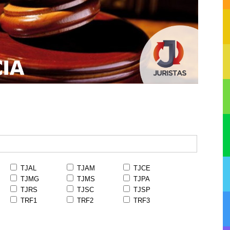
TJAL
TJAM
TJCE
TJMG
TJMS
TJPA
TJRS
TJSC
TJSP
TRF1
TRF2
TRF3