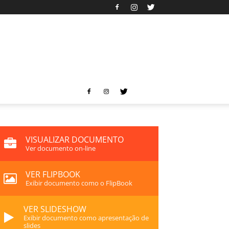
VISUALIZAR DOCUMENTO
Ver documento on-line
VER FLIPBOOK
Exibir documento como o FlipBook
VER SLIDESHOW
Exibir documento como apresentação de
slides