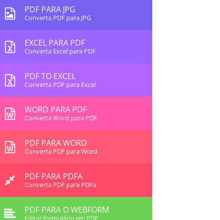
PDF PARA JPG
Converta PDF para JPG
EXCEL PARA PDF
Converta Excel para PDF
PDF TO EXCEL
Converta PDF para Excel
WORD PARA PDF
Converta Word para PDF
PDF PARA WORD
Converta PDF para Word
PDF PARA PDFA
Converta PDF para PDFa
PDF PARA O WEBFORM
Editar formulário em PDF