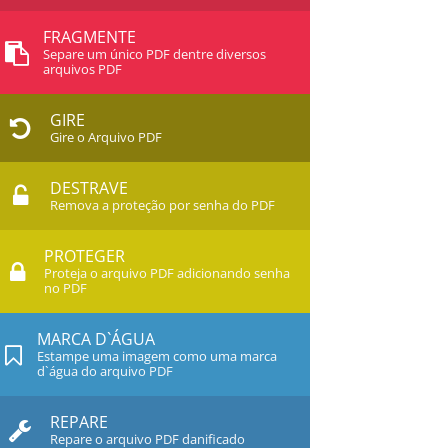
FRAGMENTE
Separe um único PDF dentre diversos
arquivos PDF
GIRE
Gire o Arquivo PDF
DESTRAVE
Remova a proteção por senha do PDF
PROTEGER
Proteja o arquivo PDF adicionando senha
no PDF
MARCA D`ÁGUA
Estampe uma imagem como uma marca
d`água do arquivo PDF
REPARE
Repare o arquivo PDF danificado