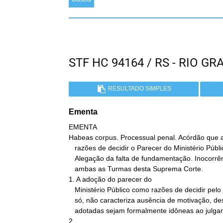
STF HC 94164 / RS - RIO 
RESULTADO SIMPLES
Ementa
EMENTA

Habeas corpus. Processual penal. Acórdão que 
   razões de decidir o Parecer do Ministério Público estadual.

   Alegação da falta de fundamentação. Inocorrência. Precedentes de

   ambas as Turmas desta Suprema Corte.

1. A adoção do parecer do

   Ministério Público como razões de decidir pelo julgador, por si

   só, não caracteriza ausência de motivação, desde que as razões

   adotadas sejam formalmente idôneas ao julgamento da causa.

2.
