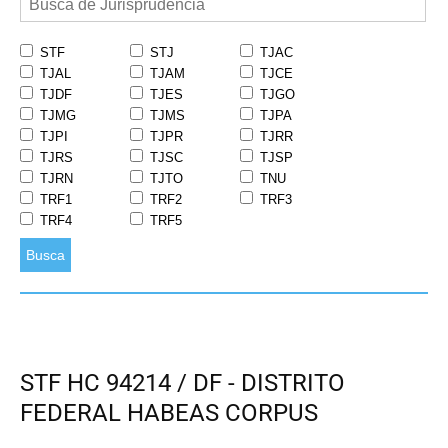
STF
STJ
TJAC
TJAL
TJAM
TJCE
TJDF
TJES
TJGO
TJMG
TJMS
TJPA
TJPI
TJPR
TJRR
TJRS
TJSC
TJSP
TJRN
TJTO
TNU
TRF1
TRF2
TRF3
TRF4
TRF5
Busca
STF HC 94214 / DF - DISTRITO
FEDERAL HABEAS CORPUS