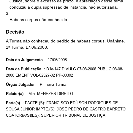
   Justiça, sobre o excesso de prazo. A apreciação desse tema

   conduziu à dupla supressão de instância, não autorizada.

3.

   Habeas corpus não-conhecido.
Decisão
A Turma não conheceu do pedido de habeas corpus. Unânime.
1ª Turma, 17.06.2008.
Data do Julgamento
:
17/06/2008
Data da Publicação
:
DJe-147 DIVULG 07-08-2008 PUBLIC 08-08-
2008 EMENT VOL-02327-02 PP-00302
Órgão Julgador
:
Primeira Turma
Relator(a)
:
Min. MENEZES DIREITO
Parte(s)
:
PACTE.(S): FRANCISCO EDÍLSON RODRIGUES DE
SOUSA JÚNIOR IMPTE.(S): JOSÉ PEDRO DE CASTRO BARRETO
COATOR(A/S)(ES): SUPERIOR TRIBUNAL DE JUSTIÇA