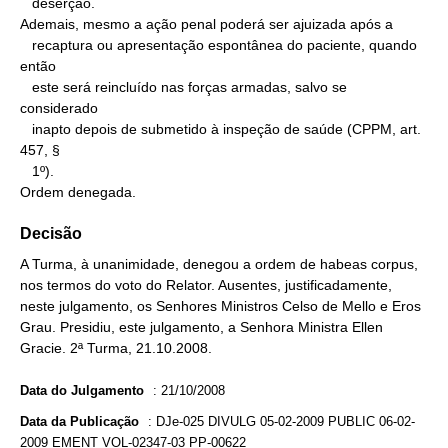
   deserção.

Ademais, mesmo a ação penal poderá ser ajuizada após a

   recaptura ou apresentação espontânea do paciente, quando 
então

   este será reincluído nas forças armadas, salvo se 
considerado

   inapto depois de submetido à inspeção de saúde (CPPM, art. 
457, §

   1º).

Ordem denegada.
Decisão
A Turma, à unanimidade, denegou a ordem de habeas corpus,
nos termos do voto do Relator. Ausentes, justificadamente,
neste julgamento, os Senhores Ministros Celso de Mello e Eros
Grau. Presidiu, este julgamento, a Senhora Ministra Ellen
Gracie. 2ª Turma, 21.10.2008.
Data do Julgamento
:
21/10/2008
Data da Publicação
:
DJe-025 DIVULG 05-02-2009 PUBLIC 06-02-
2009 EMENT VOL-02347-03 PP-00622