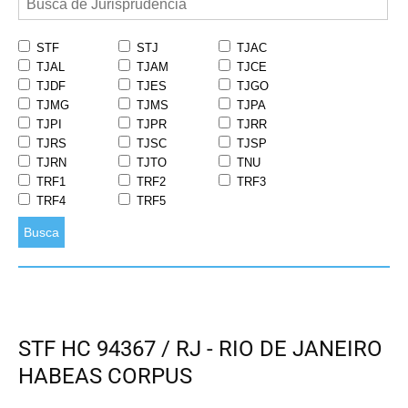
STF
STJ
TJAC
TJAL
TJAM
TJCE
TJDF
TJES
TJGO
TJMG
TJMS
TJPA
TJPI
TJPR
TJRR
TJRS
TJSC
TJSP
TJRN
TJTO
TNU
TRF1
TRF2
TRF3
TRF4
TRF5
Busca
STF HC 94367 / RJ - RIO DE JANEIRO
HABEAS CORPUS