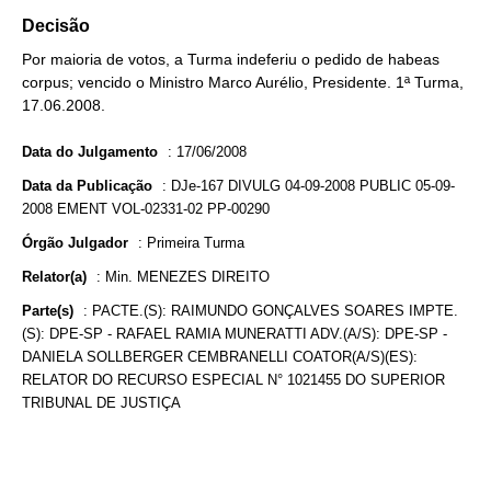
Decisão
Por maioria de votos, a Turma indeferiu o pedido de habeas
corpus; vencido o Ministro Marco Aurélio, Presidente. 1ª Turma,
17.06.2008.
Data do Julgamento
:
17/06/2008
Data da Publicação
:
DJe-167 DIVULG 04-09-2008 PUBLIC 05-09-
2008 EMENT VOL-02331-02 PP-00290
Órgão Julgador
:
Primeira Turma
Relator(a)
:
Min. MENEZES DIREITO
Parte(s)
:
PACTE.(S): RAIMUNDO GONÇALVES SOARES IMPTE.
(S): DPE-SP - RAFAEL RAMIA MUNERATTI ADV.(A/S): DPE-SP -
DANIELA SOLLBERGER CEMBRANELLI COATOR(A/S)(ES):
RELATOR DO RECURSO ESPECIAL N° 1021455 DO SUPERIOR
TRIBUNAL DE JUSTIÇA