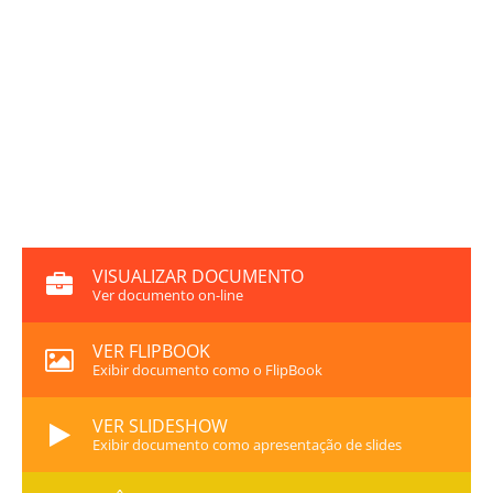
VISUALIZAR DOCUMENTO
Ver documento on-line
VER FLIPBOOK
Exibir documento como o FlipBook
VER SLIDESHOW
Exibir documento como apresentação de slides