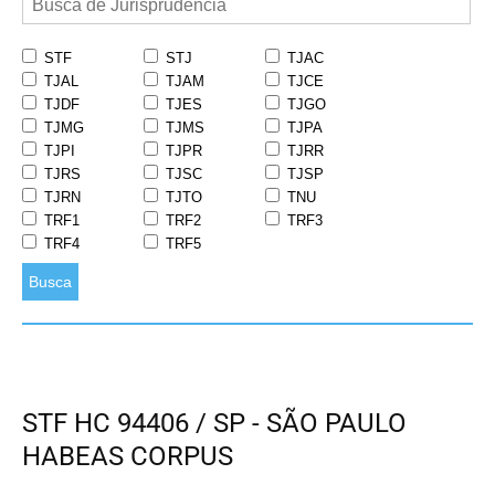
STF
STJ
TJAC
TJAL
TJAM
TJCE
TJDF
TJES
TJGO
TJMG
TJMS
TJPA
TJPI
TJPR
TJRR
TJRS
TJSC
TJSP
TJRN
TJTO
TNU
TRF1
TRF2
TRF3
TRF4
TRF5
Busca
STF HC 94406 / SP - SÃO PAULO
HABEAS CORPUS