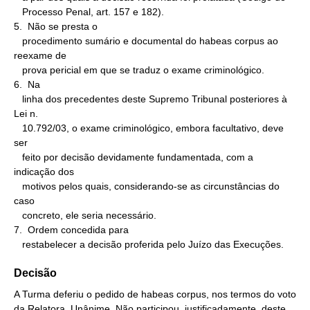
   Processo Penal, art. 157 e 182).

5.  Não se presta o

   procedimento sumário e documental do habeas corpus ao 
reexame de

   prova pericial em que se traduz o exame criminológico.

6.  Na

   linha dos precedentes deste Supremo Tribunal posteriores à 
Lei n.

   10.792/03, o exame criminológico, embora facultativo, deve 
ser

   feito por decisão devidamente fundamentada, com a 
indicação dos

   motivos pelos quais, considerando-se as circunstâncias do 
caso

   concreto, ele seria necessário.

7.  Ordem concedida para

   restabelecer a decisão proferida pelo Juízo das Execuções.
Decisão
A Turma deferiu o pedido de habeas corpus, nos termos do voto
da Relatora. Unânime. Não participou, justificadamente, deste