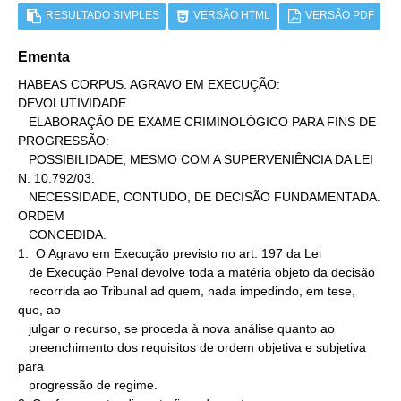
RESULTADO SIMPLES
VERSÃO HTML
VERSÃO PDF
Ementa
HABEAS CORPUS. AGRAVO EM EXECUÇÃO: 
DEVOLUTIVIDADE.

   ELABORAÇÃO DE EXAME CRIMINOLÓGICO PARA FINS DE 
PROGRESSÃO:

   POSSIBILIDADE, MESMO COM A SUPERVENIÊNCIA DA LEI 
N. 10.792/03.

   NECESSIDADE, CONTUDO, DE DECISÃO FUNDAMENTADA. 
ORDEM

   CONCEDIDA.

1.  O Agravo em Execução previsto no art. 197 da Lei

   de Execução Penal devolve toda a matéria objeto da decisão

   recorrida ao Tribunal ad quem, nada impedindo, em tese, 
que, ao

   julgar o recurso, se proceda à nova análise quanto ao

   preenchimento dos requisitos de ordem objetiva e subjetiva 
para

   progressão de regime.
