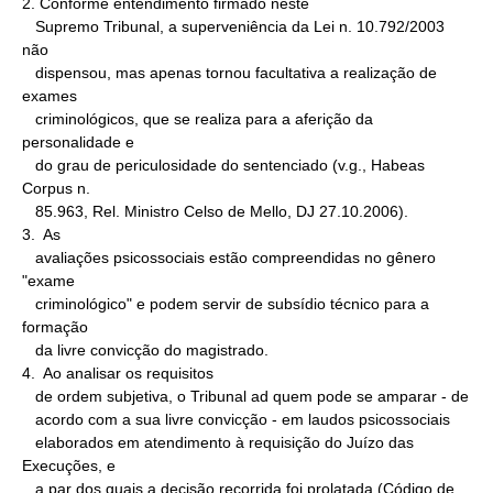
2. Conforme entendimento firmado neste

   Supremo Tribunal, a superveniência da Lei n. 10.792/2003 
não

   dispensou, mas apenas tornou facultativa a realização de 
exames

   criminológicos, que se realiza para a aferição da 
personalidade e

   do grau de periculosidade do sentenciado (v.g., Habeas 
Corpus n.

   85.963, Rel. Ministro Celso de Mello, DJ 27.10.2006).

3.  As

   avaliações psicossociais estão compreendidas no gênero 
"exame

   criminológico" e podem servir de subsídio técnico para a 
formação

   da livre convicção do magistrado.

4.  Ao analisar os requisitos

   de ordem subjetiva, o Tribunal ad quem pode se amparar - de

   acordo com a sua livre convicção - em laudos psicossociais

   elaborados em atendimento à requisição do Juízo das 
Execuções, e

   a par dos quais a decisão recorrida foi prolatada (Código de
