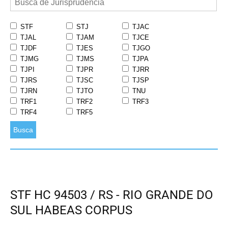
STF
STJ
TJAC
TJAL
TJAM
TJCE
TJDF
TJES
TJGO
TJMG
TJMS
TJPA
TJPI
TJPR
TJRR
TJRS
TJSC
TJSP
TJRN
TJTO
TNU
TRF1
TRF2
TRF3
TRF4
TRF5
Busca
STF HC 94503 / RS - RIO GRANDE DO
SUL HABEAS CORPUS