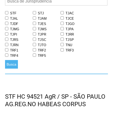
STF
STJ
TJAC
TJAL
TJAM
TJCE
TJDF
TJES
TJGO
TJMG
TJMS
TJPA
TJPI
TJPR
TJRR
TJRS
TJSC
TJSP
TJRN
TJTO
TNU
TRF1
TRF2
TRF3
TRF4
TRF5
Busca
STF HC 94521 AgR / SP - SÃO PAULO
AG.REG.NO HABEAS CORPUS