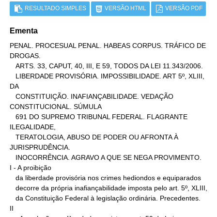
RESULTADO SIMPLES
VERSÃO HTML
VERSÃO PDF
Ementa
PENAL. PROCESUAL PENAL. HABEAS CORPUS. TRÁFICO DE 
DROGAS.

   ARTS. 33, CAPUT, 40, III, E 59, TODOS DA LEI 11.343/2006.

   LIBERDADE PROVISÓRIA. IMPOSSIBILIDADE. ART 5º, XLIII, 
DA

   CONSTITUIÇÃO. INAFIANÇABILIDADE. VEDAÇÃO 
CONSTITUCIONAL. SÚMULA

   691 DO SUPREMO TRIBUNAL FEDERAL. FLAGRANTE 
ILEGALIDADE,

   TERATOLOGIA, ABUSO DE PODER OU AFRONTA À 
JURISPRUDÊNCIA.

   INOCORRÊNCIA. AGRAVO A QUE SE NEGA PROVIMENTO.

I - A proibição

   da liberdade provisória nos crimes hediondos e equiparados

   decorre da própria inafiançabilidade imposta pelo art. 5º, XLIII,

   da Constituição Federal à legislação ordinária. Precedentes.

II
