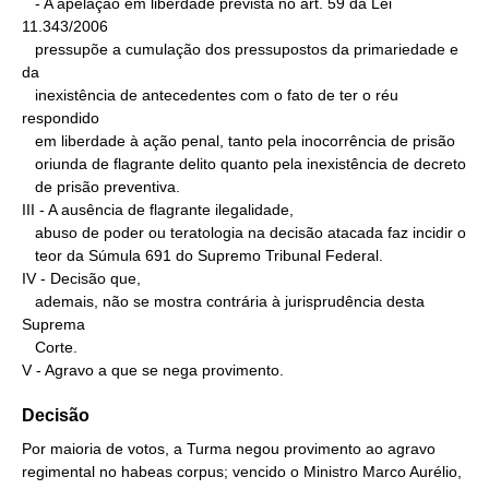
   - A apelação em liberdade prevista no art. 59 da Lei 
11.343/2006

   pressupõe a cumulação dos pressupostos da primariedade e 
da

   inexistência de antecedentes com o fato de ter o réu 
respondido

   em liberdade à ação penal, tanto pela inocorrência de prisão

   oriunda de flagrante delito quanto pela inexistência de decreto

   de prisão preventiva.

III - A ausência de flagrante ilegalidade,

   abuso de poder ou teratologia na decisão atacada faz incidir o

   teor da Súmula 691 do Supremo Tribunal Federal.

IV - Decisão que,

   ademais, não se mostra contrária à jurisprudência desta 
Suprema

   Corte.

V - Agravo a que se nega provimento.
Decisão
Por maioria de votos, a Turma negou provimento ao agravo
regimental no habeas corpus; vencido o Ministro Marco Aurélio,