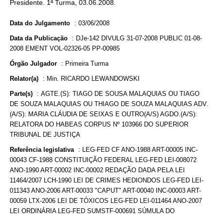
Presidente. 1ª Turma, 03.06.2008.
Data do Julgamento
:
03/06/2008
Data da Publicação
:
DJe-142 DIVULG 31-07-2008 PUBLIC 01-08-
2008 EMENT VOL-02326-05 PP-00985
Órgão Julgador
:
Primeira Turma
Relator(a)
:
Min. RICARDO LEWANDOWSKI
Parte(s)
:
AGTE.(S): TIAGO DE SOUSA MALAQUIAS OU TIAGO
DE SOUZA MALAQUIAS OU THIAGO DE SOUZA MALAQUIAS ADV.
(A/S): MARIA CLÁUDIA DE SEIXAS E OUTRO(A/S) AGDO.(A/S):
RELATORA DO HABEAS CORPUS Nº 103966 DO SUPERIOR
TRIBUNAL DE JUSTIÇA
Referência legislativa
:
LEG-FED CF ANO-1988 ART-00005 INC-
00043 CF-1988 CONSTITUIÇÃO FEDERAL LEG-FED LEI-008072
ANO-1990 ART-00002 INC-00002 REDAÇÃO DADA PELA LEI
11464/2007 LCH-1990 LEI DE CRIMES HEDIONDOS LEG-FED LEI-
011343 ANO-2006 ART-00033 "CAPUT" ART-00040 INC-00003 ART-
00059 LTX-2006 LEI DE TÓXICOS LEG-FED LEI-011464 ANO-2007
LEI ORDINÁRIA LEG-FED SUMSTF-000691 SÚMULA DO