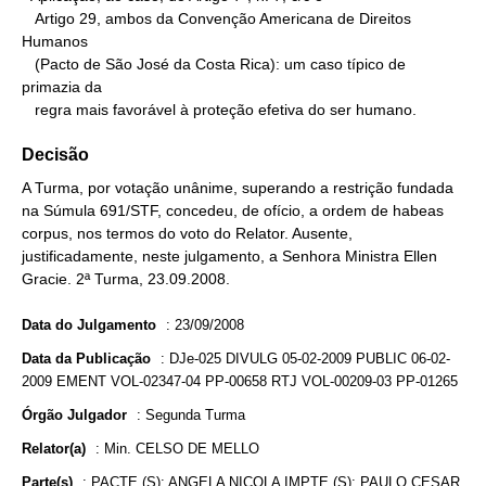
   Artigo 29, ambos da Convenção Americana de Direitos 
Humanos

   (Pacto de São José da Costa Rica): um caso típico de 
primazia da

   regra mais favorável à proteção efetiva do ser humano.
Decisão
A Turma, por votação unânime, superando a restrição fundada
na Súmula 691/STF, concedeu, de ofício, a ordem de habeas
corpus, nos termos do voto do Relator. Ausente,
justificadamente, neste julgamento, a Senhora Ministra Ellen
Gracie. 2ª Turma, 23.09.2008.
Data do Julgamento
:
23/09/2008
Data da Publicação
:
DJe-025 DIVULG 05-02-2009 PUBLIC 06-02-
2009 EMENT VOL-02347-04 PP-00658 RTJ VOL-00209-03 PP-01265
Órgão Julgador
:
Segunda Turma
Relator(a)
:
Min. CELSO DE MELLO
Parte(s)
:
PACTE.(S): ANGELA NICOLA IMPTE.(S): PAULO CESAR