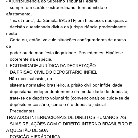
- A jurisprudência do Supremo Tribunal Federal,

   sempre em caráter extraordinário, tem admitido o 
afastamento,

   "hic et nunc", da Súmula 691/STF, em hipóteses nas quais a

   decisão questionada divirja da jurisprudência predominante 
nesta

   Corte ou, então, veicule situações configuradoras de abuso 
de

   poder ou de manifesta ilegalidade. Precedentes. Hipótese

   ocorrente na espécie.

ILEGITIMIDADE JURÍDICA DA DECRETAÇÃO

   DA PRISÃO CIVIL DO DEPOSITÁRIO INFIEL.

- Não mais subsiste, no

   sistema normativo brasileiro, a prisão civil por infidelidade

   depositária, independentemente da modalidade de depósito,

   trate-se de depósito voluntário (convencional) ou cuide-se de

   depósito necessário, como o é o depósito judicial.

   Precedentes.

TRATADOS INTERNACIONAIS DE DIREITOS HUMANOS: AS

   SUAS RELAÇÕES COM O DIREITO INTERNO BRASILEIRO E 
A QUESTÃO DE SUA

   POSIÇÃO HIERÁRQUICA.
