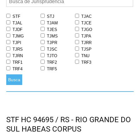
STF
STJ
TJAC
TJAL
TJAM
TJCE
TJDF
TJES
TJGO
TJMG
TJMS
TJPA
TJPI
TJPR
TJRR
TJRS
TJSC
TJSP
TJRN
TJTO
TNU
TRF1
TRF2
TRF3
TRF4
TRF5
Busca
STF HC 94695 / RS - RIO GRANDE DO
SUL HABEAS CORPUS