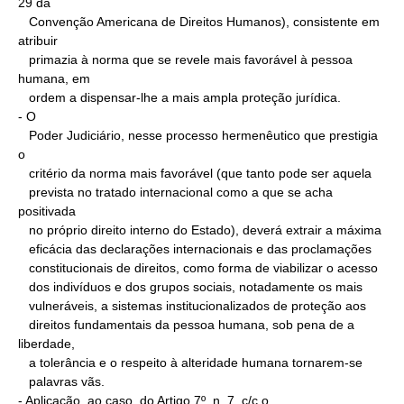
29 da

   Convenção Americana de Direitos Humanos), consistente em 
atribuir

   primazia à norma que se revele mais favorável à pessoa 
humana, em

   ordem a dispensar-lhe a mais ampla proteção jurídica.

- O

   Poder Judiciário, nesse processo hermenêutico que prestigia 
o

   critério da norma mais favorável (que tanto pode ser aquela

   prevista no tratado internacional como a que se acha 
positivada

   no próprio direito interno do Estado), deverá extrair a máxima

   eficácia das declarações internacionais e das proclamações

   constitucionais de direitos, como forma de viabilizar o acesso

   dos indivíduos e dos grupos sociais, notadamente os mais

   vulneráveis, a sistemas institucionalizados de proteção aos

   direitos fundamentais da pessoa humana, sob pena de a 
liberdade,

   a tolerância e o respeito à alteridade humana tornarem-se

   palavras vãs.

- Aplicação, ao caso, do Artigo 7º, n. 7, c/c o
