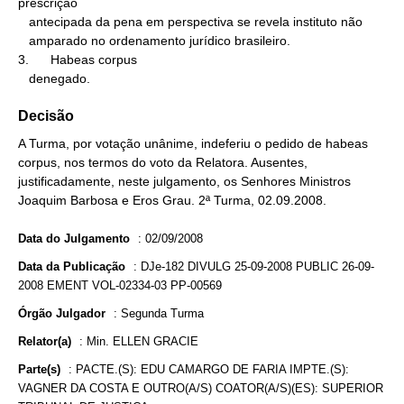
prescrição

   antecipada da pena em perspectiva se revela instituto não

   amparado no ordenamento jurídico brasileiro.

3.      Habeas corpus

   denegado.
Decisão
A Turma, por votação unânime, indeferiu o pedido de habeas
corpus, nos termos do voto da Relatora. Ausentes,
justificadamente, neste julgamento, os Senhores Ministros
Joaquim Barbosa e Eros Grau. 2ª Turma, 02.09.2008.
Data do Julgamento
:
02/09/2008
Data da Publicação
:
DJe-182 DIVULG 25-09-2008 PUBLIC 26-09-
2008 EMENT VOL-02334-03 PP-00569
Órgão Julgador
:
Segunda Turma
Relator(a)
:
Min. ELLEN GRACIE
Parte(s)
:
PACTE.(S): EDU CAMARGO DE FARIA IMPTE.(S):
VAGNER DA COSTA E OUTRO(A/S) COATOR(A/S)(ES): SUPERIOR