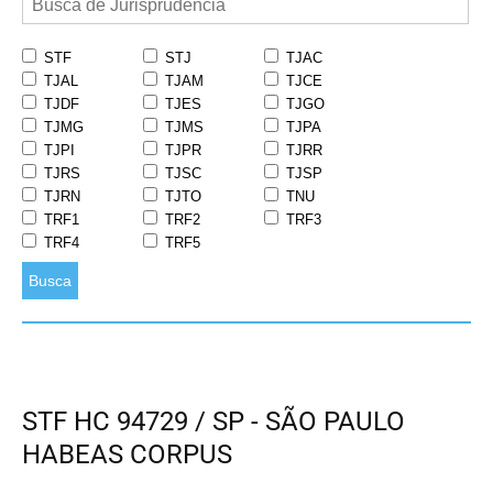
STF
STJ
TJAC
TJAL
TJAM
TJCE
TJDF
TJES
TJGO
TJMG
TJMS
TJPA
TJPI
TJPR
TJRR
TJRS
TJSC
TJSP
TJRN
TJTO
TNU
TRF1
TRF2
TRF3
TRF4
TRF5
Busca
STF HC 94729 / SP - SÃO PAULO
HABEAS CORPUS