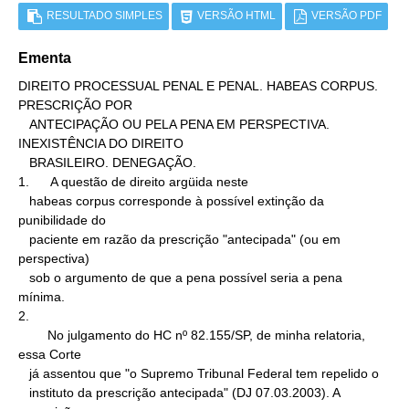
RESULTADO SIMPLES
VERSÃO HTML
VERSÃO PDF
Ementa
DIREITO PROCESSUAL PENAL E PENAL. HABEAS CORPUS. 
PRESCRIÇÃO POR

   ANTECIPAÇÃO OU PELA PENA EM PERSPECTIVA. 
INEXISTÊNCIA DO DIREITO

   BRASILEIRO. DENEGAÇÃO.

1.      A questão de direito argüida neste

   habeas corpus corresponde à possível extinção da 
punibilidade do

   paciente em razão da prescrição "antecipada" (ou em 
perspectiva)

   sob o argumento de que a pena possível seria a pena 
mínima.

2.

        No julgamento do HC nº 82.155/SP, de minha relatoria, 
essa Corte

   já assentou que "o Supremo Tribunal Federal tem repelido o

   instituto da prescrição antecipada" (DJ 07.03.2003). A 