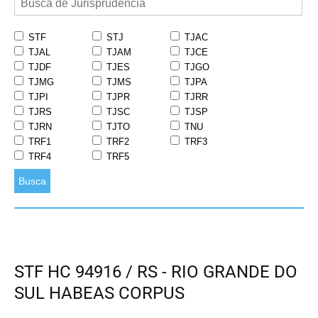
STF
STJ
TJAC
TJAL
TJAM
TJCE
TJDF
TJES
TJGO
TJMG
TJMS
TJPA
TJPI
TJPR
TJRR
TJRS
TJSC
TJSP
TJRN
TJTO
TNU
TRF1
TRF2
TRF3
TRF4
TRF5
Busca
STF HC 94916 / RS - RIO GRANDE DO
SUL HABEAS CORPUS