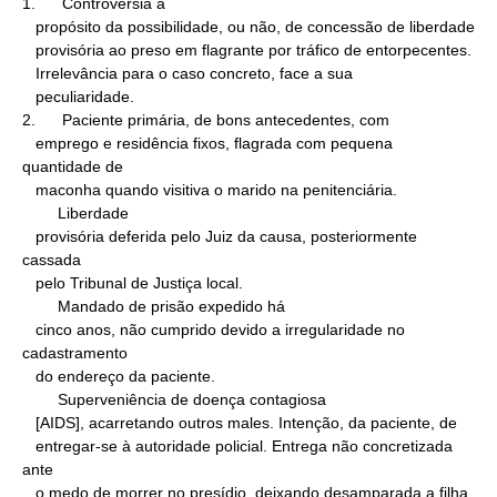
1.      Controvérsia a

   propósito da possibilidade, ou não, de concessão de liberdade

   provisória ao preso em flagrante por tráfico de entorpecentes.

   Irrelevância para o caso concreto, face a sua

   peculiaridade.

2.      Paciente primária, de bons antecedentes, com

   emprego e residência fixos, flagrada com pequena 
quantidade de

   maconha quando visitiva o marido na penitenciária.

        Liberdade

   provisória deferida pelo Juiz da causa, posteriormente 
cassada

   pelo Tribunal de Justiça local.

        Mandado de prisão expedido há

   cinco anos, não cumprido devido a irregularidade no 
cadastramento

   do endereço da paciente.

        Superveniência de doença contagiosa

   [AIDS], acarretando outros males. Intenção, da paciente, de

   entregar-se à autoridade policial. Entrega não concretizada 
ante

   o medo de morrer no presídio, deixando desamparada a filha
