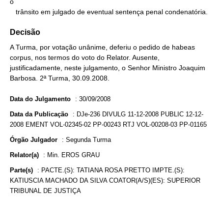
o

   trânsito em julgado de eventual sentença penal condenatória.
Decisão
A Turma, por votação unânime, deferiu o pedido de habeas
corpus, nos termos do voto do Relator. Ausente,
justificadamente, neste julgamento, o Senhor Ministro Joaquim
Barbosa. 2ª Turma, 30.09.2008.
Data do Julgamento
:
30/09/2008
Data da Publicação
:
DJe-236 DIVULG 11-12-2008 PUBLIC 12-12-
2008 EMENT VOL-02345-02 PP-00243 RTJ VOL-00208-03 PP-01165
Órgão Julgador
:
Segunda Turma
Relator(a)
:
Min. EROS GRAU
Parte(s)
:
PACTE.(S): TATIANA ROSA PRETTO IMPTE.(S):
KATIUSCIA MACHADO DA SILVA COATOR(A/S)(ES): SUPERIOR
TRIBUNAL DE JUSTIÇA