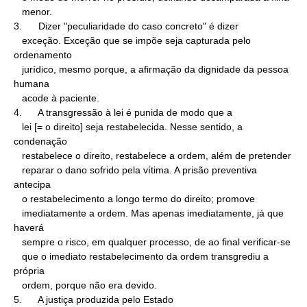
   menor.

3.      Dizer "peculiaridade do caso concreto" é dizer

   exceção. Exceção que se impõe seja capturada pelo 
ordenamento

   jurídico, mesmo porque, a afirmação da dignidade da pessoa 
humana

   acode à paciente.

4.      A transgressão à lei é punida de modo que a

   lei [= o direito] seja restabelecida. Nesse sentido, a 
condenação

   restabelece o direito, restabelece a ordem, além de pretender

   reparar o dano sofrido pela vítima. A prisão preventiva 
antecipa

   o restabelecimento a longo termo do direito; promove

   imediatamente a ordem. Mas apenas imediatamente, já que 
haverá

   sempre o risco, em qualquer processo, de ao final verificar-se

   que o imediato restabelecimento da ordem transgrediu a 
própria

   ordem, porque não era devido.

5.      A justiça produzida pelo Estado
