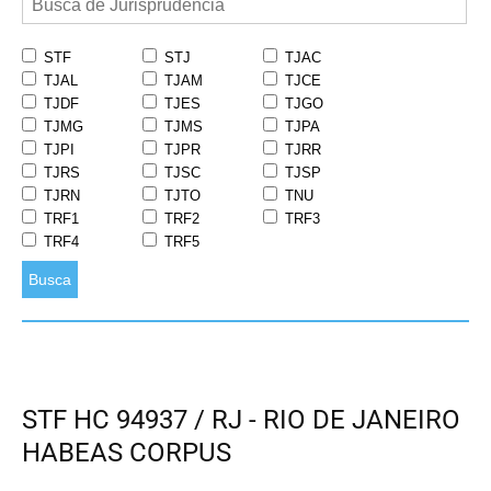
STF
STJ
TJAC
TJAL
TJAM
TJCE
TJDF
TJES
TJGO
TJMG
TJMS
TJPA
TJPI
TJPR
TJRR
TJRS
TJSC
TJSP
TJRN
TJTO
TNU
TRF1
TRF2
TRF3
TRF4
TRF5
Busca
STF HC 94937 / RJ - RIO DE JANEIRO
HABEAS CORPUS