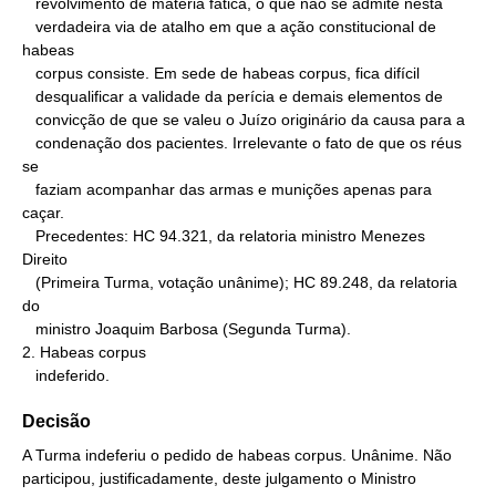
   revolvimento de matéria fática, o que não se admite nesta

   verdadeira via de atalho em que a ação constitucional de 
habeas

   corpus consiste. Em sede de habeas corpus, fica difícil

   desqualificar a validade da perícia e demais elementos de

   convicção de que se valeu o Juízo originário da causa para a

   condenação dos pacientes. Irrelevante o fato de que os réus 
se

   faziam acompanhar das armas e munições apenas para 
caçar.

   Precedentes: HC 94.321, da relatoria ministro Menezes 
Direito

   (Primeira Turma, votação unânime); HC 89.248, da relatoria 
do

   ministro Joaquim Barbosa (Segunda Turma).

2. Habeas corpus

   indeferido.
Decisão
A Turma indeferiu o pedido de habeas corpus. Unânime. Não
participou, justificadamente, deste julgamento o Ministro