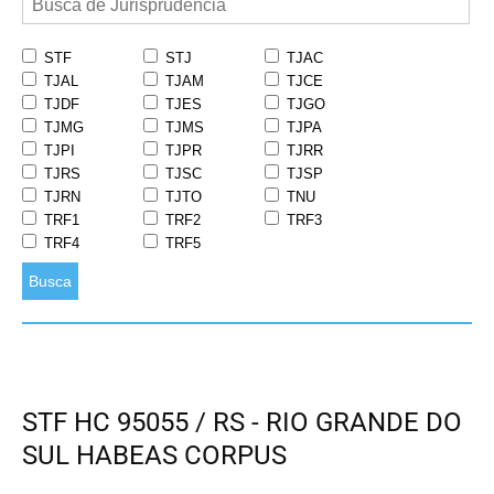
STF
STJ
TJAC
TJAL
TJAM
TJCE
TJDF
TJES
TJGO
TJMG
TJMS
TJPA
TJPI
TJPR
TJRR
TJRS
TJSC
TJSP
TJRN
TJTO
TNU
TRF1
TRF2
TRF3
TRF4
TRF5
Busca
STF HC 95055 / RS - RIO GRANDE DO
SUL HABEAS CORPUS