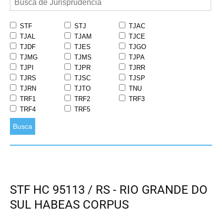
STF
STJ
TJAC
TJAL
TJAM
TJCE
TJDF
TJES
TJGO
TJMG
TJMS
TJPA
TJPI
TJPR
TJRR
TJRS
TJSC
TJSP
TJRN
TJTO
TNU
TRF1
TRF2
TRF3
TRF4
TRF5
Busca
STF HC 95113 / RS - RIO GRANDE DO
SUL HABEAS CORPUS