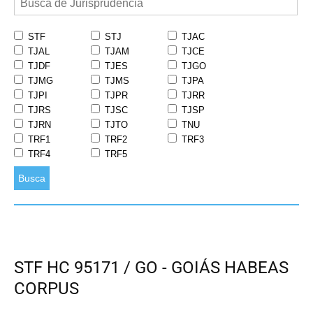
STF
STJ
TJAC
TJAL
TJAM
TJCE
TJDF
TJES
TJGO
TJMG
TJMS
TJPA
TJPI
TJPR
TJRR
TJRS
TJSC
TJSP
TJRN
TJTO
TNU
TRF1
TRF2
TRF3
TRF4
TRF5
Busca
STF HC 95171 / GO - GOIÁS HABEAS
CORPUS