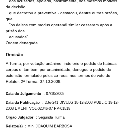
   dos acusados, apoiada, basicamente, nos mesmos motivos 
da decisão

   que decretou a preventiva - destacou, dentre outras razões, 
que

   "os delitos com modus operandi similar cessaram após a 
prisão dos

   acusados".

Ordem denegada.
Decisão
A Turma, por votação unânime, indeferiu o pedido de habeas
corpus e, também por unanimidade, denegou o pedido de
extensão formulado pelos co-réus, nos termos do voto do
Relator. 2ª Turma, 07.10.2008.
Data do Julgamento
:
07/10/2008
Data da Publicação
:
DJe-241 DIVULG 18-12-2008 PUBLIC 19-12-
2008 EMENT VOL-02346-07 PP-01519
Órgão Julgador
:
Segunda Turma
Relator(a)
:
Min. JOAQUIM BARBOSA