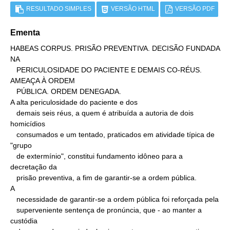
RESULTADO SIMPLES
VERSÃO HTML
VERSÃO PDF
Ementa
HABEAS CORPUS. PRISÃO PREVENTIVA. DECISÃO FUNDADA 
NA

   PERICULOSIDADE DO PACIENTE E DEMAIS CO-RÉUS. 
AMEAÇA À ORDEM

   PÚBLICA. ORDEM DENEGADA.

A alta periculosidade do paciente e dos

   demais seis réus, a quem é atribuída a autoria de dois 
homicídios

   consumados e um tentado, praticados em atividade típica de 
"grupo

   de extermínio", constitui fundamento idôneo para a 
decretação da

   prisão preventiva, a fim de garantir-se a ordem pública.

A

   necessidade de garantir-se a ordem pública foi reforçada pela

   superveniente sentença de pronúncia, que - ao manter a 
custódia
