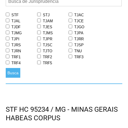
STF
STJ
TJAC
TJAL
TJAM
TJCE
TJDF
TJES
TJGO
TJMG
TJMS
TJPA
TJPI
TJPR
TJRR
TJRS
TJSC
TJSP
TJRN
TJTO
TNU
TRF1
TRF2
TRF3
TRF4
TRF5
Busca
STF HC 95234 / MG - MINAS GERAIS
HABEAS CORPUS