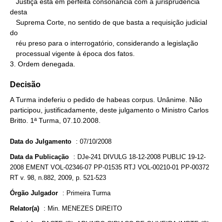
   Justiça está em perfeita consonância com a jurisprudência 
desta

   Suprema Corte, no sentido de que basta a requisição judicial 
do

   réu preso para o interrogatório, considerando a legislação

   processual vigente à época dos fatos.

3. Ordem denegada.
Decisão
A Turma indeferiu o pedido de habeas corpus. Unânime. Não
participou, justificadamente, deste julgamento o Ministro Carlos
Britto. 1ª Turma, 07.10.2008.
Data do Julgamento
:
07/10/2008
Data da Publicação
:
DJe-241 DIVULG 18-12-2008 PUBLIC 19-12-
2008 EMENT VOL-02346-07 PP-01535 RTJ VOL-00210-01 PP-00372
RT v. 98, n.882, 2009, p. 521-523
Órgão Julgador
:
Primeira Turma
Relator(a)
:
Min. MENEZES DIREITO