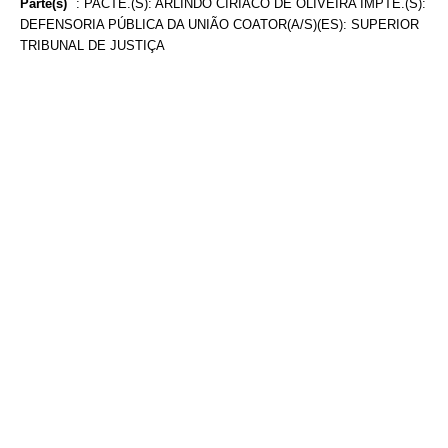
Parte(s)
:
PACTE.(S): ARLINDO CIRIACO DE OLIVEIRA IMPTE.(S):
DEFENSORIA PÚBLICA DA UNIÃO COATOR(A/S)(ES): SUPERIOR
TRIBUNAL DE JUSTIÇA