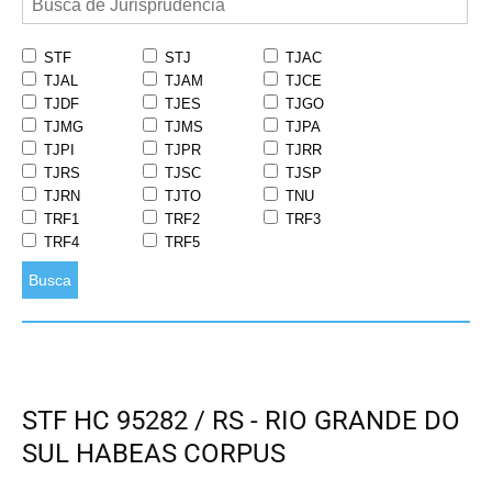
STF
STJ
TJAC
TJAL
TJAM
TJCE
TJDF
TJES
TJGO
TJMG
TJMS
TJPA
TJPI
TJPR
TJRR
TJRS
TJSC
TJSP
TJRN
TJTO
TNU
TRF1
TRF2
TRF3
TRF4
TRF5
Busca
STF HC 95282 / RS - RIO GRANDE DO
SUL HABEAS CORPUS