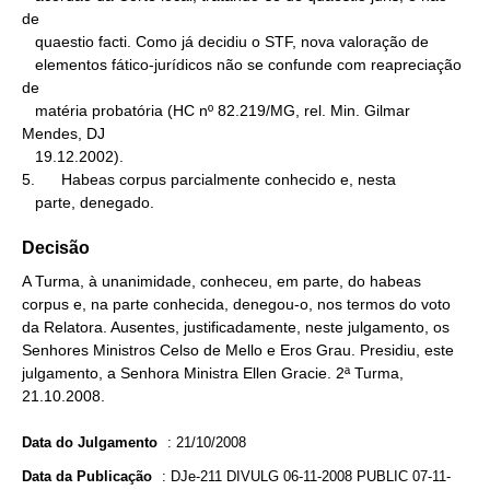
de

   quaestio facti. Como já decidiu o STF, nova valoração de

   elementos fático-jurídicos não se confunde com reapreciação 
de

   matéria probatória (HC nº 82.219/MG, rel. Min. Gilmar 
Mendes, DJ

   19.12.2002).

5.      Habeas corpus parcialmente conhecido e, nesta

   parte, denegado.
Decisão
A Turma, à unanimidade, conheceu, em parte, do habeas
corpus e, na parte conhecida, denegou-o, nos termos do voto
da Relatora. Ausentes, justificadamente, neste julgamento, os
Senhores Ministros Celso de Mello e Eros Grau. Presidiu, este
julgamento, a Senhora Ministra Ellen Gracie. 2ª Turma,
21.10.2008.
Data do Julgamento
:
21/10/2008
Data da Publicação
:
DJe-211 DIVULG 06-11-2008 PUBLIC 07-11-