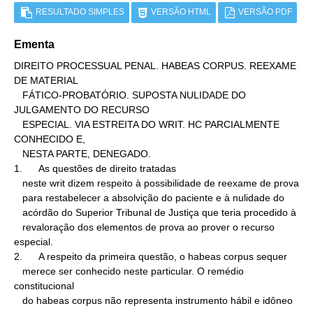
RESULTADO SIMPLES
VERSÃO HTML
VERSÃO PDF
Ementa
DIREITO PROCESSUAL PENAL. HABEAS CORPUS. REEXAME 
DE MATERIAL

   FÁTICO-PROBATÓRIO. SUPOSTA NULIDADE DO 
JULGAMENTO DO RECURSO

   ESPECIAL. VIA ESTREITA DO WRIT. HC PARCIALMENTE 
CONHECIDO E,

   NESTA PARTE, DENEGADO.

1.      As questões de direito tratadas

   neste writ dizem respeito à possibilidade de reexame de prova

   para restabelecer a absolvição do paciente e à nulidade do

   acórdão do Superior Tribunal de Justiça que teria procedido à

   revaloração dos elementos de prova ao prover o recurso 
especial.

2.      A respeito da primeira questão, o habeas corpus sequer

   merece ser conhecido neste particular. O remédio 
constitucional

   do habeas corpus não representa instrumento hábil e idôneo 