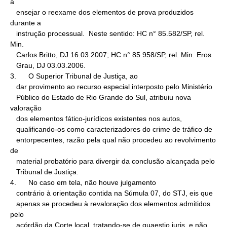
a

   ensejar o reexame dos elementos de prova produzidos 
durante a

   instrução processual.  Neste sentido: HC n° 85.582/SP, rel. 
Min.

   Carlos Britto, DJ 16.03.2007; HC n° 85.958/SP, rel. Min. Eros

   Grau, DJ 03.03.2006.

3.      O Superior Tribunal de Justiça, ao

   dar provimento ao recurso especial interposto pelo Ministério

   Público do Estado de Rio Grande do Sul, atribuiu nova 
valoração

   dos elementos fático-jurídicos existentes nos autos,

   qualificando-os como caracterizadores do crime de tráfico de

   entorpecentes, razão pela qual não procedeu ao revolvimento 
de

   material probatório para divergir da conclusão alcançada pelo

   Tribunal de Justiça.

4.      No caso em tela, não houve julgamento

   contrário à orientação contida na Súmula 07, do STJ, eis que

   apenas se procedeu à revaloração dos elementos admitidos 
pelo

   acórdão da Corte local, tratando-se de quaestio juris, e não 