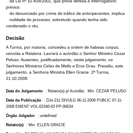
   da Lei nº 10.409/2002, que prevê defesa e interrogatório 
prévios

   do denunciado por crime de tráfico de entorpecentes, implica

   nulidade do processo, sobretudo quando tenha sido 
condenado o réu.
Decisão
A Turma, por maioria, concedeu a ordem de habeas corpus,
vencida a Relatora. Lavrará o acórdão o Senhor Ministro Cezar
Peluso. Ausentes, justificadamente, neste julgamento, os
Senhores Ministros Celso de Mello e Eros Grau. Presidiu, este
julgamento, a Senhora Ministra Ellen Gracie. 2ª Turma,
21.10.2008.
Data do Julgamento
:
Relator(a) p/ Acórdão: Min. CEZAR PELUSO
Data da Publicação
:
DJe-211 DIVULG 06-11-2008 PUBLIC 07-11-
2008 EMENT VOL-02340-03 PP-00634
Órgão Julgador
:
undefined
Relator(a)
:
Min. ELLEN GRACIE