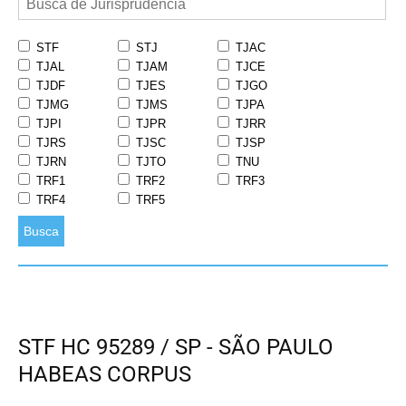
STF
STJ
TJAC
TJAL
TJAM
TJCE
TJDF
TJES
TJGO
TJMG
TJMS
TJPA
TJPI
TJPR
TJRR
TJRS
TJSC
TJSP
TJRN
TJTO
TNU
TRF1
TRF2
TRF3
TRF4
TRF5
Busca
STF HC 95289 / SP - SÃO PAULO
HABEAS CORPUS