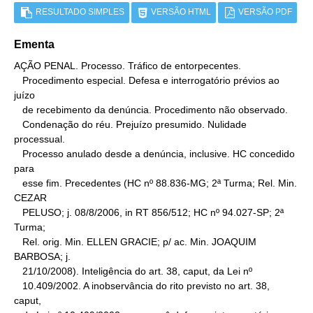
RESULTADO SIMPLES
VERSÃO HTML
VERSÃO PDF
Ementa
AÇÃO PENAL. Processo. Tráfico de entorpecentes.

   Procedimento especial. Defesa e interrogatório prévios ao 
juízo

   de recebimento da denúncia. Procedimento não observado.

   Condenação do réu. Prejuízo presumido. Nulidade 
processual.

   Processo anulado desde a denúncia, inclusive. HC concedido 
para

   esse fim. Precedentes (HC nº 88.836-MG; 2ª Turma; Rel. Min. 
CEZAR

   PELUSO; j. 08/8/2006, in RT 856/512; HC nº 94.027-SP; 2ª 
Turma;

   Rel. orig. Min. ELLEN GRACIE; p/ ac. Min. JOAQUIM 
BARBOSA; j.

   21/10/2008). Inteligência do art. 38, caput, da Lei nº

   10.409/2002. A inobservância do rito previsto no art. 38, 
caput,
