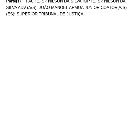
Parte(s)
:
PACTE.(S): NILSON DA SILVA IMPTE.(S): NILSON DA
SILVA ADV.(A/S): JOÃO MANOEL ARMÔA JUNIOR COATOR(A/S)
(ES): SUPERIOR TRIBUNAL DE JUSTIÇA