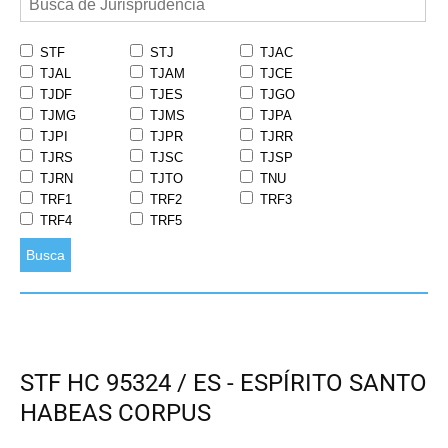
STF
STJ
TJAC
TJAL
TJAM
TJCE
TJDF
TJES
TJGO
TJMG
TJMS
TJPA
TJPI
TJPR
TJRR
TJRS
TJSC
TJSP
TJRN
TJTO
TNU
TRF1
TRF2
TRF3
TRF4
TRF5
Busca
STF HC 95324 / ES - ESPÍRITO SANTO
HABEAS CORPUS