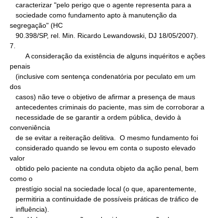
   caracterizar "pelo perigo que o agente representa para a

   sociedade como fundamento apto à manutenção da 
segregação" (HC

   90.398/SP, rel. Min. Ricardo Lewandowski, DJ 18/05/2007).

7.

        A consideração da existência de alguns inquéritos e ações 
penais

   (inclusive com sentença condenatória por peculato em um 
dos

   casos) não teve o objetivo de afirmar a presença de maus

   antecedentes criminais do paciente, mas sim de corroborar a

   necessidade de se garantir a ordem pública, devido à 
conveniência

   de se evitar a reiteração delitiva.  O mesmo fundamento foi

   considerado quando se levou em conta o suposto elevado 
valor

   obtido pelo paciente na conduta objeto da ação penal, bem 
como o

   prestígio social na sociedade local (o que, aparentemente,

   permitiria a continuidade de possíveis práticas de tráfico de

   influência).
