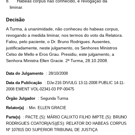
8.      Habeas corpus não conhecido, e revogação da

   liminar.
Decisão
A Turma, à unanimidade, não conheceu do habeas corpus,
revogando a medida liminar, nos termos do voto da Relatora.
Falou, pelo paciente, o Dr. Bruno Rodrigues. Ausentes,
justificadamente, neste julgamento, os Senhores Ministros
Celso de Mello e Eros Grau. Presidiu, este julgamento, a
Senhora Ministra Ellen Gracie. 2ª Turma, 28.10.2008.
Data do Julgamento
:
28/10/2008
Data da Publicação
:
DJe-216 DIVULG 13-11-2008 PUBLIC 14-11-
2008 EMENT VOL-02341-03 PP-00475
Órgão Julgador
:
Segunda Turma
Relator(a)
:
Min. ELLEN GRACIE
Parte(s)
:
PACTE.(S): MÁRIO CALIXTO FILHO IMPTE.(S): BRUNO
RODRIGUES COATOR(A/S)(ES): RELATOR DO HABEAS CORPUS
Nº 107815 DO SUPERIOR TRIBUNAL DE JUSTIÇA