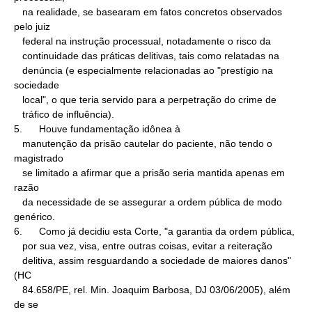
   na realidade, se basearam em fatos concretos observados 
pelo juiz

   federal na instrução processual, notadamente o risco da

   continuidade das práticas delitivas, tais como relatadas na

   denúncia (e especialmente relacionadas ao "prestígio na 
sociedade

   local", o que teria servido para a perpetração do crime de

   tráfico de influência).

5.      Houve fundamentação idônea à

   manutenção da prisão cautelar do paciente, não tendo o 
magistrado

   se limitado a afirmar que a prisão seria mantida apenas em 
razão

   da necessidade de se assegurar a ordem pública de modo 
genérico.

6.      Como já decidiu esta Corte, "a garantia da ordem pública,

   por sua vez, visa, entre outras coisas, evitar a reiteração

   delitiva, assim resguardando a sociedade de maiores danos" 
(HC

   84.658/PE, rel. Min. Joaquim Barbosa, DJ 03/06/2005), além 
de se
