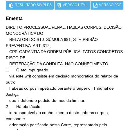
RESULTADO SIMPLES
VERSÃO HTML
VERSÃO PDF
Ementa
DIREITO PROCESSUAL PENAL. HABEAS CORPUS. DECISÃO 
MONOCRÁTICA DO

   RELATOR DO STJ. SÚMULA 691, STF. PRISÃO 
PREVENTIVA. ART. 312,

   CPP. GARANTIA DA ORDEM PÚBLICA. FATOS CONCRETOS. 
RISCO DE

   REITERAÇÃO DA CONDUTA. NÃO CONHECIMENTO.

1.      O ato impugnado

   via este writ consiste em decisão monocrática do relator de 
outro

   habeas corpus impetrado perante o Superior Tribunal de 
Justiça

   que indeferiu o pedido de medida liminar.

2.      Há obstáculo

   intransponível ao conhecimento deste habeas corpus, 
consoante

   orientação pacificada nesta Corte, representada pelo 