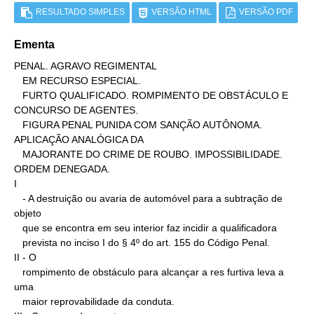
RESULTADO SIMPLES
VERSÃO HTML
VERSÃO PDF
Ementa
PENAL. AGRAVO REGIMENTAL

   EM RECURSO ESPECIAL.

   FURTO QUALIFICADO. ROMPIMENTO DE OBSTÁCULO E 
CONCURSO DE AGENTES.

   FIGURA PENAL PUNIDA COM SANÇÃO AUTÔNOMA. 
APLICAÇÃO ANALÓGICA DA

   MAJORANTE DO CRIME DE ROUBO. IMPOSSIBILIDADE. 
ORDEM DENEGADA.

I

   - A destruição ou avaria de automóvel para a subtração de 
objeto

   que se encontra em seu interior faz incidir a qualificadora

   prevista no inciso I do § 4º do art. 155 do Código Penal.

II - O

   rompimento de obstáculo para alcançar a res furtiva leva a 
uma

   maior reprovabilidade da conduta.
