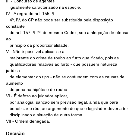
III - Concurso de agentes

   igualmente caracterizado na espécie.

IV - A regra do art. 155, §

   4º, IV, do CP não pode ser substituída pela disposição 
constante

   do art. 157, § 2º, do mesmo Codex, sob a alegação de ofensa 
ao

   princípio da proporcionalidade.

V - Não é possível aplicar-se a

   majorante do crime de roubo ao furto qualificado, pois as

   qualificadoras relativas ao furto - que possuem natureza 
jurídica

   de elementar do tipo - não se confundem com as causas de 
aumento

   de pena na hipótese de roubo.

VI - É defeso ao julgador aplicar,

   por analogia, sanção sem previsão legal, ainda que para

   beneficiar o réu, ao argumento de que o legislador deveria ter

   disciplinado a situação de outra forma.

VII - Ordem denegada.
Decisão