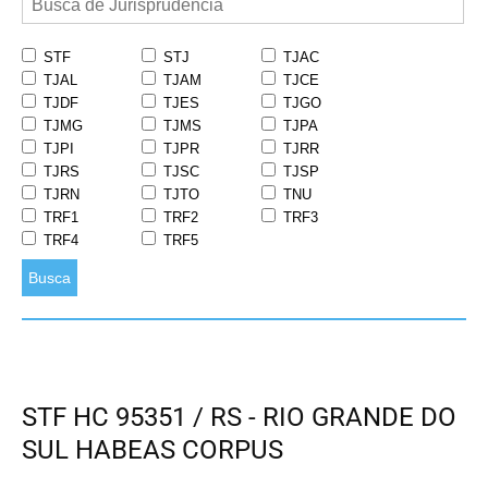
STF
STJ
TJAC
TJAL
TJAM
TJCE
TJDF
TJES
TJGO
TJMG
TJMS
TJPA
TJPI
TJPR
TJRR
TJRS
TJSC
TJSP
TJRN
TJTO
TNU
TRF1
TRF2
TRF3
TRF4
TRF5
Busca
STF HC 95351 / RS - RIO GRANDE DO
SUL HABEAS CORPUS