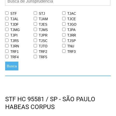
STF
STJ
TJAC
TJAL
TJAM
TJCE
TJDF
TJES
TJGO
TJMG
TJMS
TJPA
TJPI
TJPR
TJRR
TJRS
TJSC
TJSP
TJRN
TJTO
TNU
TRF1
TRF2
TRF3
TRF4
TRF5
Busca
STF HC 95581 / SP - SÃO PAULO
HABEAS CORPUS