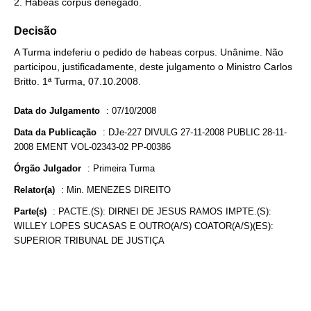
2. Habeas corpus denegado.
Decisão
A Turma indeferiu o pedido de habeas corpus. Unânime. Não
participou, justificadamente, deste julgamento o Ministro Carlos
Britto. 1ª Turma, 07.10.2008.
Data do Julgamento
:
07/10/2008
Data da Publicação
:
DJe-227 DIVULG 27-11-2008 PUBLIC 28-11-
2008 EMENT VOL-02343-02 PP-00386
Órgão Julgador
:
Primeira Turma
Relator(a)
:
Min. MENEZES DIREITO
Parte(s)
:
PACTE.(S): DIRNEI DE JESUS RAMOS IMPTE.(S):
WILLEY LOPES SUCASAS E OUTRO(A/S) COATOR(A/S)(ES):
SUPERIOR TRIBUNAL DE JUSTIÇA