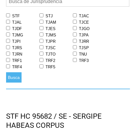
STF
STJ
TJAC
TJAL
TJAM
TJCE
TJDF
TJES
TJGO
TJMG
TJMS
TJPA
TJPI
TJPR
TJRR
TJRS
TJSC
TJSP
TJRN
TJTO
TNU
TRF1
TRF2
TRF3
TRF4
TRF5
Busca
STF HC 95682 / SE - SERGIPE
HABEAS CORPUS