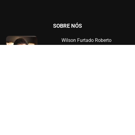
SOBRE NÓS
Wilson Furtado Roberto
Av. Júlia Freire, 1200, Sala 904,
Expedicionários, João Pessoa - PB
Telefone: (83) 3567-9000 - 9 9964-6000
Advogado militante, Administrador de Empresas pela Universidade
Federal da Paraíba, MBA em Gestão Empresarial pela Fundação Getúlio
Vargas, professor, palestrante, empresário, Bacharel em Direito pelo
UNIPÊ, especialista e mestre em Direito Internacional pela Faculdade de
Direito da Universidade Clássica de Lisboa. Atualmente é Doutorando em
Direito Empresarial pela mesma Universidade. Autor de livros e artigos.
Fundador do escritório de advocacia Wilson Roberto Assessoria e
Consultoria Jurídica.
Contato:
contato@juristas.com.br