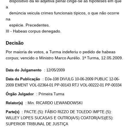
   dispositivo da lei adjetiva penal cinge-se às hipóteses em que 
a

   denúncia veicula crimes funcionais típicos, o que não ocorre 
na

   espécie. Precedentes.

III - Habeas corpus denegado.
Decisão
Por maioria de votos, a Turma indeferiu o pedido de habeas
corpus; vencido o Ministro Marco Aurélio. 1ª Turma, 12.05.2009.
Data do Julgamento
:
12/05/2009
Data da Publicação
:
DJe-108 DIVULG 10-06-2009 PUBLIC 12-06-
2009 EMENT VOL-02364-01 PP-00143 RTJ VOL-00222-01 PP-00334
Órgão Julgador
:
Primeira Turma
Relator(a)
:
Min. RICARDO LEWANDOWSKI
Parte(s)
:
PACTE.(S): FÁBIO RIZZO DE TOLEDO IMPTE.(S):
WILLEY LOPES SUCASAS E OUTRO(A/S) COATOR(A/S)(ES):
SUPERIOR TRIBUNAL DE JUSTIÇA