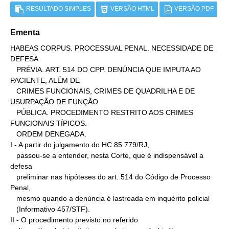
RESULTADO SIMPLES
VERSÃO HTML
VERSÃO PDF
Ementa
HABEAS CORPUS. PROCESSUAL PENAL. NECESSIDADE DE 
DEFESA

   PRÉVIA. ART. 514 DO CPP. DENÚNCIA QUE IMPUTA AO 
PACIENTE, ALÉM DE

   CRIMES FUNCIONAIS, CRIMES DE QUADRILHA E DE 
USURPAÇÃO DE FUNÇÃO

   PÚBLICA. PROCEDIMENTO RESTRITO AOS CRIMES 
FUNCIONAIS TÍPICOS.

   ORDEM DENEGADA.

I - A partir do julgamento do HC 85.779/RJ,

   passou-se a entender, nesta Corte, que é indispensável a 
defesa

   preliminar nas hipóteses do art. 514 do Código de Processo 
Penal,

   mesmo quando a denúncia é lastreada em inquérito policial

   (Informativo 457/STF).

II - O procedimento previsto no referido
