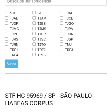
STF
STJ
TJAC
TJAL
TJAM
TJCE
TJDF
TJES
TJGO
TJMG
TJMS
TJPA
TJPI
TJPR
TJRR
TJRS
TJSC
TJSP
TJRN
TJTO
TNU
TRF1
TRF2
TRF3
TRF4
TRF5
Busca
STF HC 95969 / SP - SÃO PAULO
HABEAS CORPUS