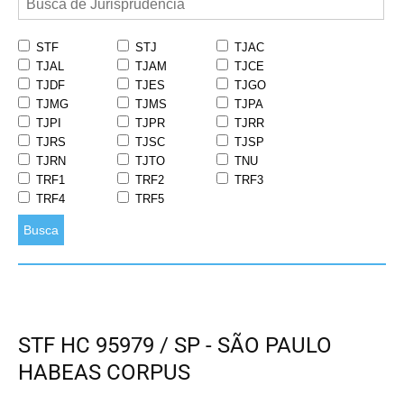
STF
STJ
TJAC
TJAL
TJAM
TJCE
TJDF
TJES
TJGO
TJMG
TJMS
TJPA
TJPI
TJPR
TJRR
TJRS
TJSC
TJSP
TJRN
TJTO
TNU
TRF1
TRF2
TRF3
TRF4
TRF5
Busca
STF HC 95979 / SP - SÃO PAULO
HABEAS CORPUS