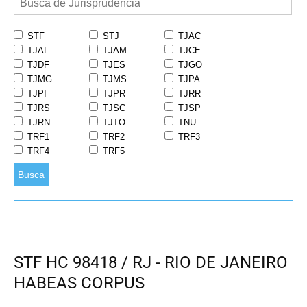
STF
STJ
TJAC
TJAL
TJAM
TJCE
TJDF
TJES
TJGO
TJMG
TJMS
TJPA
TJPI
TJPR
TJRR
TJRS
TJSC
TJSP
TJRN
TJTO
TNU
TRF1
TRF2
TRF3
TRF4
TRF5
Busca
STF HC 98418 / RJ - RIO DE JANEIRO
HABEAS CORPUS