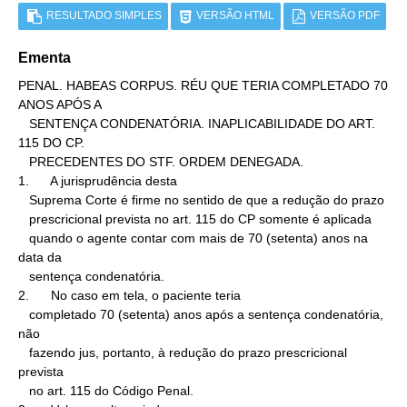
RESULTADO SIMPLES
VERSÃO HTML
VERSÃO PDF
Ementa
PENAL. HABEAS CORPUS. RÉU QUE TERIA COMPLETADO 70 
ANOS APÓS A

   SENTENÇA CONDENATÓRIA. INAPLICABILIDADE DO ART. 
115 DO CP.

   PRECEDENTES DO STF. ORDEM DENEGADA.

1.      A jurisprudência desta

   Suprema Corte é firme no sentido de que a redução do prazo

   prescricional prevista no art. 115 do CP somente é aplicada

   quando o agente contar com mais de 70 (setenta) anos na 
data da

   sentença condenatória.

2.      No caso em tela, o paciente teria

   completado 70 (setenta) anos após a sentença condenatória, 
não

   fazendo jus, portanto, à redução do prazo prescricional 
prevista

   no art. 115 do Código Penal.
