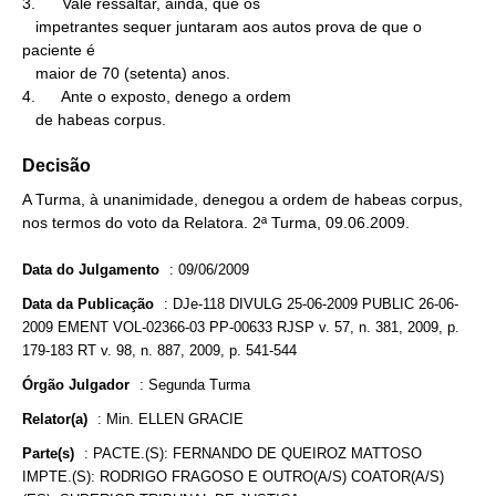
3.      Vale ressaltar, ainda, que os

   impetrantes sequer juntaram aos autos prova de que o 
paciente é

   maior de 70 (setenta) anos.

4.      Ante o exposto, denego a ordem

   de habeas corpus.
Decisão
A Turma, à unanimidade, denegou a ordem de habeas corpus,
nos termos do voto da Relatora. 2ª Turma, 09.06.2009.
Data do Julgamento
:
09/06/2009
Data da Publicação
:
DJe-118 DIVULG 25-06-2009 PUBLIC 26-06-
2009 EMENT VOL-02366-03 PP-00633 RJSP v. 57, n. 381, 2009, p.
179-183 RT v. 98, n. 887, 2009, p. 541-544
Órgão Julgador
:
Segunda Turma
Relator(a)
:
Min. ELLEN GRACIE
Parte(s)
:
PACTE.(S): FERNANDO DE QUEIROZ MATTOSO
IMPTE.(S): RODRIGO FRAGOSO E OUTRO(A/S) COATOR(A/S)