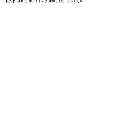
(ES): SUPERIOR TRIBUNAL DE JUSTIÇA