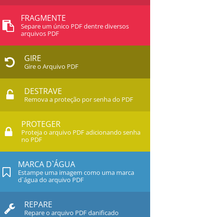
FRAGMENTE
Separe um único PDF dentre diversos
arquivos PDF
GIRE
Gire o Arquivo PDF
DESTRAVE
Remova a proteção por senha do PDF
PROTEGER
Proteja o arquivo PDF adicionando senha
no PDF
MARCA D`ÁGUA
Estampe uma imagem como uma marca
d`água do arquivo PDF
REPARE
Repare o arquivo PDF danificado