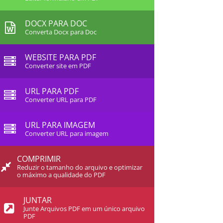
DOCX PARA DOC
Converta Docx para Doc
WEBSITE PARA PDF
Converter site em PDF
URL PARA PDF
Converter URL para PDF
URL PARA IMAGEM
Converter URL para imagem
COMPRIMIR
Reduzir o tamanho do arquivo e optimizar
o máximo a qualidade do PDF
JUNTAR
Junte Arquivos PDF em um único arquivo
PDF