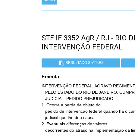
STF IF 3352 AgR / RJ - RIO
INTERVENÇÃO FEDERAL
RESULTADO SIMPLES
Ementa
INTERVENÇÃO FEDERAL. AGRAVO REGIMENT
   PELO ESTADO DO RIO DE JANEIRO. CUMPRIMENTO DO ATO OBJETO DA ORDEM

   JUDICIAL. PEDIDO PREJUDICADO.

1. Ocorre a perda de objeto do

   pedido de intervenção federal quando há o cumprimento da decisão

   judicial que lhe deu causa.

2. Eventuais diferenças de valores,

   decorrentes do atraso na implementação da liminar concedida no
