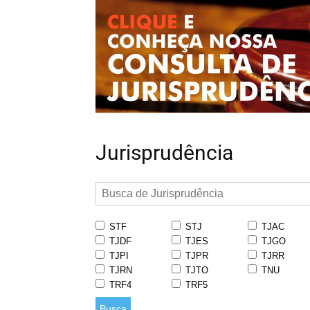
Jurisprudência
STF
STJ
TJAC
TJDF
TJES
TJGO
TJPI
TJPR
TJRR
TJRN
TJTO
TNU
TRF4
TRF5
Busca