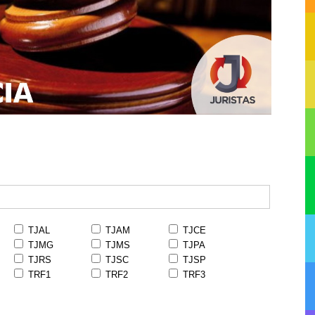
TJAL
TJAM
TJCE
TJMG
TJMS
TJPA
TJRS
TJSC
TJSP
TRF1
TRF2
TRF3