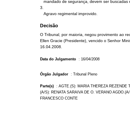
   mandado de segurança, devem ser buscadas na via apropriada.

3.

   Agravo regimental improvido.
Decisão
O Tribunal, por maioria, negou provimento ao rec
Ellen Gracie (Presidente), vencido o Senhor Mini
16.04.2008.
Data do Julgamento
:
16/04/2008
Órgão Julgador
:
Tribunal Pleno
Parte(s)
:
AGTE.(S): MARIA THEREZA REZENDE T
(A/S): RENATA SARAIVA DE O. VERANO AGDO.(A/
FRANCESCO CONTE