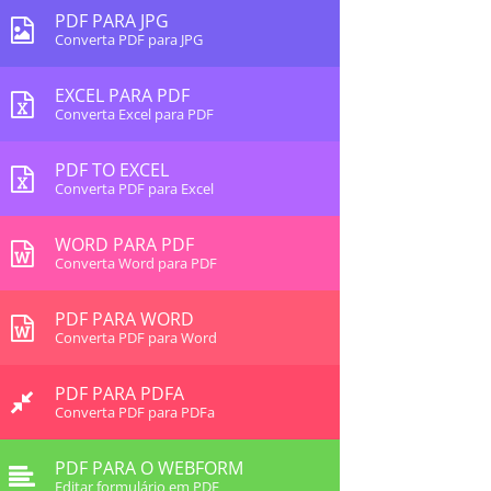
PDF PARA JPG
Converta PDF para JPG
EXCEL PARA PDF
Converta Excel para PDF
PDF TO EXCEL
Converta PDF para Excel
WORD PARA PDF
Converta Word para PDF
PDF PARA WORD
Converta PDF para Word
PDF PARA PDFA
Converta PDF para PDFa
PDF PARA O WEBFORM
Editar formulário em PDF