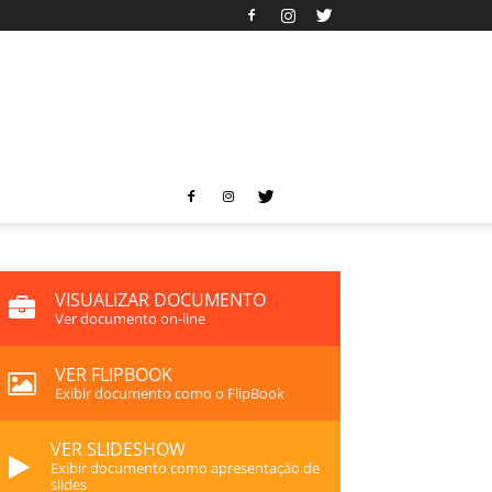
VISUALIZAR DOCUMENTO
Ver documento on-line
VER FLIPBOOK
Exibir documento como o FlipBook
VER SLIDESHOW
Exibir documento como apresentação de
slides