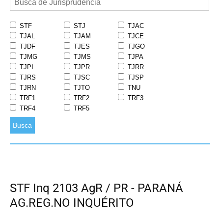
STF
STJ
TJAC
TJAL
TJAM
TJCE
TJDF
TJES
TJGO
TJMG
TJMS
TJPA
TJPI
TJPR
TJRR
TJRS
TJSC
TJSP
TJRN
TJTO
TNU
TRF1
TRF2
TRF3
TRF4
TRF5
Busca
STF Inq 2103 AgR / PR - PARANÁ
AG.REG.NO INQUÉRITO