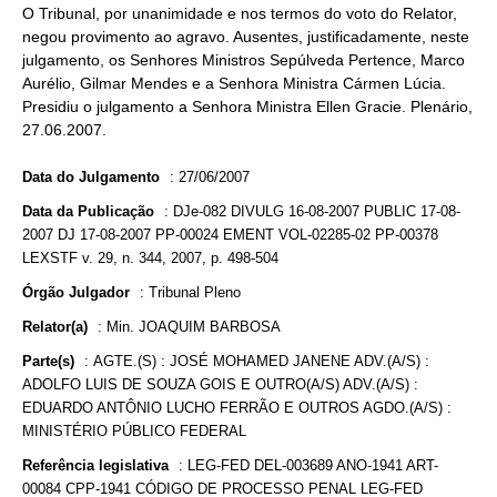
O Tribunal, por unanimidade e nos termos do voto do Relator,
negou provimento ao agravo. Ausentes, justificadamente, neste
julgamento, os Senhores Ministros Sepúlveda Pertence, Marco
Aurélio, Gilmar Mendes e a Senhora Ministra Cármen Lúcia.
Presidiu o julgamento a Senhora Ministra Ellen Gracie. Plenário,
27.06.2007.
Data do Julgamento
:
27/06/2007
Data da Publicação
:
DJe-082 DIVULG 16-08-2007 PUBLIC 17-08-
2007 DJ 17-08-2007 PP-00024 EMENT VOL-02285-02 PP-00378
LEXSTF v. 29, n. 344, 2007, p. 498-504
Órgão Julgador
:
Tribunal Pleno
Relator(a)
:
Min. JOAQUIM BARBOSA
Parte(s)
:
AGTE.(S) : JOSÉ MOHAMED JANENE ADV.(A/S) :
ADOLFO LUIS DE SOUZA GOIS E OUTRO(A/S) ADV.(A/S) :
EDUARDO ANTÔNIO LUCHO FERRÃO E OUTROS AGDO.(A/S) :
MINISTÉRIO PÚBLICO FEDERAL
Referência legislativa
:
LEG-FED DEL-003689 ANO-1941 ART-
00084 CPP-1941 CÓDIGO DE PROCESSO PENAL LEG-FED