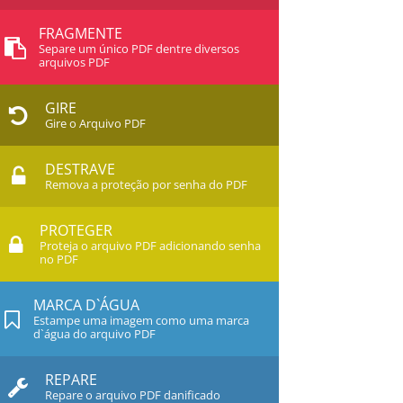
FRAGMENTE
Separe um único PDF dentre diversos
arquivos PDF
GIRE
Gire o Arquivo PDF
DESTRAVE
Remova a proteção por senha do PDF
PROTEGER
Proteja o arquivo PDF adicionando senha
no PDF
MARCA D`ÁGUA
Estampe uma imagem como uma marca
d`água do arquivo PDF
REPARE
Repare o arquivo PDF danificado