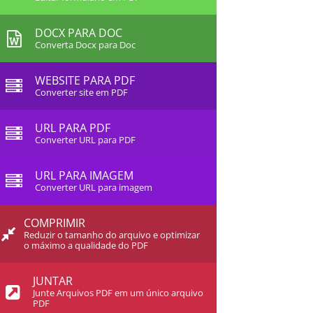
DOCX PARA DOC
Converta Docx para Doc
WEBSITE PARA PDF
Converter site em PDF
URL PARA PDF
Converter URL para PDF
URL PARA IMAGEM
Converter URL para imagem
COMPRIMIR
Reduzir o tamanho do arquivo e optimizar
o máximo a qualidade do PDF
JUNTAR
Junte Arquivos PDF em um único arquivo
PDF