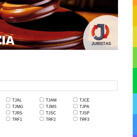
TJAL
TJAM
TJCE
TJMG
TJMS
TJPA
TJRS
TJSC
TJSP
TRF1
TRF2
TRF3