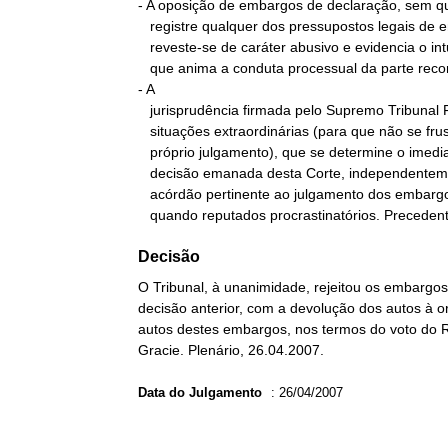
- A oposição de embargos de declaração, sem qu
   registre qualquer dos pressupostos legais de embargabilidade,

   reveste-se de caráter abusivo e evidencia o intuito protelatório

   que anima a conduta processual da parte recorrente.

- A

   jurisprudência firmada pelo Supremo Tribunal Federal admite, em

   situações extraordinárias (para que não se frustre o resultado do

   próprio julgamento), que se determine o imediato cumprimento da

   decisão emanada desta Corte, independentemente da publicação do

   acórdão pertinente ao julgamento dos embargos de declaração,

   quando reputados procrastinatórios. Preceden
Decisão
O Tribunal, à unanimidade, rejeitou os embargo
decisão anterior, com a devolução dos autos à 
autos destes embargos, nos termos do voto do Re
Gracie. Plenário, 26.04.2007.
Data do Julgamento
:
26/04/2007