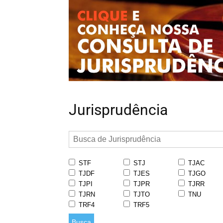
Jurisprudência
STF
STJ
TJAC
TJDF
TJES
TJGO
TJPI
TJPR
TJRR
TJRN
TJTO
TNU
TRF4
TRF5
Busca