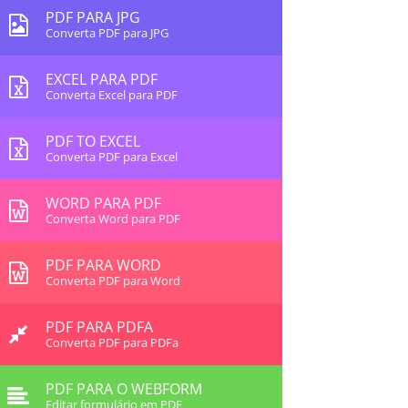
PDF PARA JPG
Converta PDF para JPG
EXCEL PARA PDF
Converta Excel para PDF
PDF TO EXCEL
Converta PDF para Excel
WORD PARA PDF
Converta Word para PDF
PDF PARA WORD
Converta PDF para Word
PDF PARA PDFA
Converta PDF para PDFa
PDF PARA O WEBFORM
Editar formulário em PDF