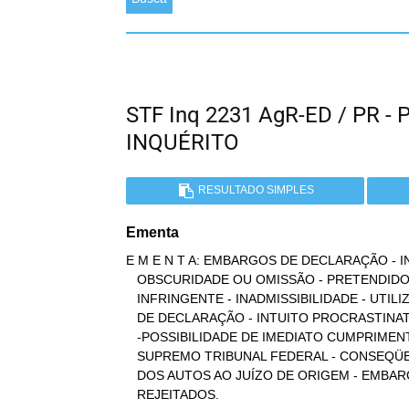
STF Inq 2231 AgR-ED / PR 
INQUÉRITO
RESULTADO SIMPLES
Ementa
E M E N T A: EMBARGOS DE DECLARAÇÃO - 
   OBSCURIDADE OU OMISSÃO - PRETENDIDO REEXAME DA CAUSA - CARÁTER

   INFRINGENTE - INADMISSIBILIDADE - UTILIZAÇÃO ABUSIVA DOS EMBARGOS

   DE DECLARAÇÃO - INTUITO PROCRASTINATÓRIO EVIDENCIADO

   -POSSIBILIDADE DE IMEDIATO CUMPRIMENTO DA DECISÃO EMANADA DO

   SUPREMO TRIBUNAL FEDERAL - CONSEQÜENTE DETERMINAÇÃO DA REMESSA

   DOS AUTOS AO JUÍZO DE ORIGEM - EMBARGOS DE DECLARAÇÃO

   REJEITADOS.
