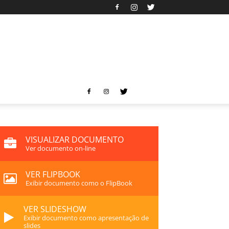
VISUALIZAR DOCUMENTO
Ver documento on-line
VER FLIPBOOK
Exibir documento como o FlipBook
VER SLIDESHOW
Exibir documento como apresentação de
slides