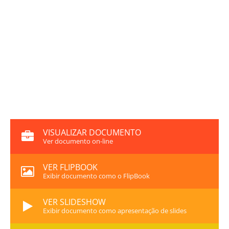
VISUALIZAR DOCUMENTO
Ver documento on-line
VER FLIPBOOK
Exibir documento como o FlipBook
VER SLIDESHOW
Exibir documento como apresentação de slides