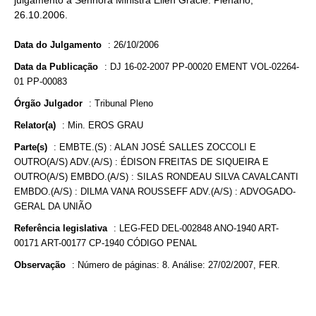
julgamento a Senhora Ministra Ellen Gracie. Plenário,
26.10.2006.
Data do Julgamento
:
26/10/2006
Data da Publicação
:
DJ 16-02-2007 PP-00020 EMENT VOL-02264-
01 PP-00083
Órgão Julgador
:
Tribunal Pleno
Relator(a)
:
Min. EROS GRAU
Parte(s)
:
EMBTE.(S) : ALAN JOSÉ SALLES ZOCCOLI E
OUTRO(A/S) ADV.(A/S) : ÉDISON FREITAS DE SIQUEIRA E
OUTRO(A/S) EMBDO.(A/S) : SILAS RONDEAU SILVA CAVALCANTI
EMBDO.(A/S) : DILMA VANA ROUSSEFF ADV.(A/S) : ADVOGADO-
GERAL DA UNIÃO
Referência legislativa
:
LEG-FED DEL-002848 ANO-1940 ART-
00171 ART-00177 CP-1940 CÓDIGO PENAL
Observação
:
Número de páginas: 8. Análise: 27/02/2007, FER.