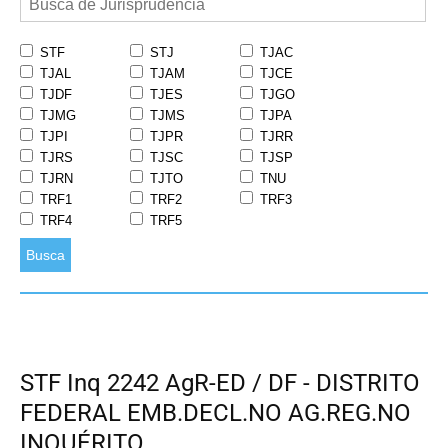
STF
STJ
TJAC
TJAL
TJAM
TJCE
TJDF
TJES
TJGO
TJMG
TJMS
TJPA
TJPI
TJPR
TJRR
TJRS
TJSC
TJSP
TJRN
TJTO
TNU
TRF1
TRF2
TRF3
TRF4
TRF5
Busca
STF Inq 2242 AgR-ED / DF - DISTRITO
FEDERAL EMB.DECL.NO AG.REG.NO
INQUÉRITO