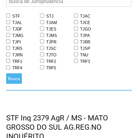
STF
STJ
TJAC
TJAL
TJAM
TJCE
TJDF
TJES
TJGO
TJMG
TJMS
TJPA
TJPI
TJPR
TJRR
TJRS
TJSC
TJSP
TJRN
TJTO
TNU
TRF1
TRF2
TRF3
TRF4
TRF5
Busca
STF Inq 2379 AgR / MS - MATO
GROSSO DO SUL AG.REG.NO
INQUÉRITO