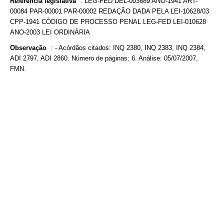
Referência legislativa
:
LEG-FED DEL-003689 ANO-1941 ART-
00084 PAR-00001 PAR-00002 REDAÇÃO DADA PELA LEI-10628/03
CPP-1941 CÓDIGO DE PROCESSO PENAL LEG-FED LEI-010628
ANO-2003 LEI ORDINÁRIA
Observação
:
- Acórdãos citados: INQ 2380, INQ 2383, INQ 2384,
ADI 2797, ADI 2860. Número de páginas: 6. Análise: 05/07/2007,
FMN.