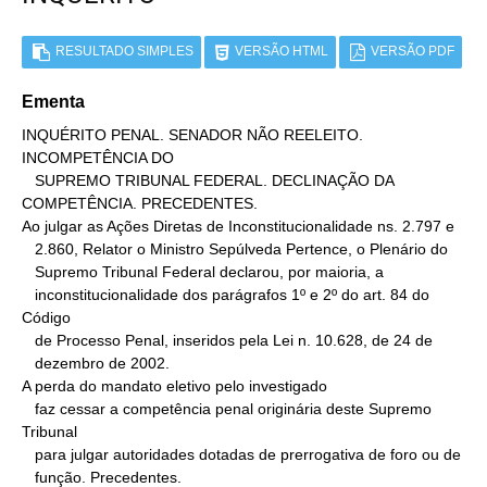
RESULTADO SIMPLES
VERSÃO HTML
VERSÃO PDF
Ementa
INQUÉRITO PENAL. SENADOR NÃO REELEITO. 
INCOMPETÊNCIA DO

   SUPREMO TRIBUNAL FEDERAL. DECLINAÇÃO DA 
COMPETÊNCIA. PRECEDENTES.

Ao julgar as Ações Diretas de Inconstitucionalidade ns. 2.797 e

   2.860, Relator o Ministro Sepúlveda Pertence, o Plenário do

   Supremo Tribunal Federal declarou, por maioria, a

   inconstitucionalidade dos parágrafos 1º e 2º do art. 84 do 
Código

   de Processo Penal, inseridos pela Lei n. 10.628, de 24 de

   dezembro de 2002.

A perda do mandato eletivo pelo investigado

   faz cessar a competência penal originária deste Supremo 
Tribunal

   para julgar autoridades dotadas de prerrogativa de foro ou de

   função. Precedentes.