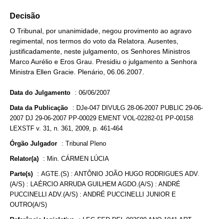
Decisão
O Tribunal, por unanimidade, negou provimento ao agravo
regimental, nos termos do voto da Relatora. Ausentes,
justificadamente, neste julgamento, os Senhores Ministros
Marco Aurélio e Eros Grau. Presidiu o julgamento a Senhora
Ministra Ellen Gracie. Plenário, 06.06.2007.
Data do Julgamento
:
06/06/2007
Data da Publicação
:
DJe-047 DIVULG 28-06-2007 PUBLIC 29-06-
2007 DJ 29-06-2007 PP-00029 EMENT VOL-02282-01 PP-00158
LEXSTF v. 31, n. 361, 2009, p. 461-464
Órgão Julgador
:
Tribunal Pleno
Relator(a)
:
Min. CÁRMEN LÚCIA
Parte(s)
:
AGTE.(S) : ANTÔNIO JOÃO HUGO RODRIGUES ADV.
(A/S) : LAÉRCIO ARRUDA GUILHEM AGDO.(A/S) : ANDRÉ
PUCCINELLI ADV.(A/S) : ANDRÉ PUCCINELLI JUNIOR E
OUTRO(A/S)