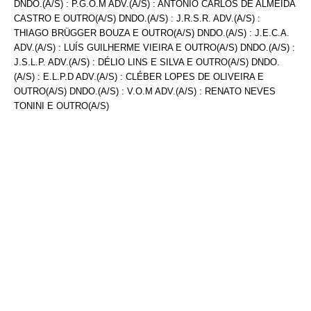
DNDO.(A/S) : P.G.O.M ADV.(A/S) : ANTÔNIO CARLOS DE ALMEIDA
CASTRO E OUTRO(A/S) DNDO.(A/S) : J.R.S.R. ADV.(A/S) :
THIAGO BRÜGGER BOUZA E OUTRO(A/S) DNDO.(A/S) : J.E.C.A.
ADV.(A/S) : LUÍS GUILHERME VIEIRA E OUTRO(A/S) DNDO.(A/S) :
J.S.L.P. ADV.(A/S) : DÉLIO LINS E SILVA E OUTRO(A/S) DNDO.
(A/S) : E.L.P.D ADV.(A/S) : CLÉBER LOPES DE OLIVEIRA E
OUTRO(A/S) DNDO.(A/S) : V.O.M ADV.(A/S) : RENATO NEVES
TONINI E OUTRO(A/S)