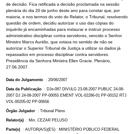
de decisão: Fica retificada a decisão proclamada na sessão
plenária do dia 20 de junho deste ano para constar que, por
maioria, e nos termos do voto do Relator, o Tribunal, resolvendo
questão de ordem, decidiu autorizar o uso das cópias do
inquérito já encaminhadas para instaurar e instruir processo
administrativo disciplinar contra servidores, vencido o Senhor
Ministro Marco Aurélio, que votava no sentido de não se
autorizar o Superior Tribunal de Justiça a utilizar os dados já
repassados em processo disciplinar contra servidores.
Presidência da Senhora Ministra Ellen Gracie. Plenário,
27.06.2007.
Data do Julgamento
:
20/06/2007
Data da Publicação
:
DJe-087 DIVULG 23-08-2007 PUBLIC 24-08-
2007 DJ 24-08-2007 PP-00055 EMENT VOL-02286-01 PP-00152 RTJ
VOL-00205-02 PP-00656
Órgão Julgador
:
Tribunal Pleno
Relator(a)
:
Min. CEZAR PELUSO
Parte(s)
:
AUTOR(A/S)(ES) : MINISTÉRIO PÚBLICO FEDERAL