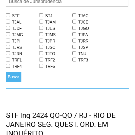
STF
STJ
TJAC
TJAL
TJAM
TJCE
TJDF
TJES
TJGO
TJMG
TJMS
TJPA
TJPI
TJPR
TJRR
TJRS
TJSC
TJSP
TJRN
TJTO
TNU
TRF1
TRF2
TRF3
TRF4
TRF5
Busca
STF Inq 2424 QO-QO / RJ - RIO DE
JANEIRO SEG. QUEST. ORD. EM
INQUÉRITO