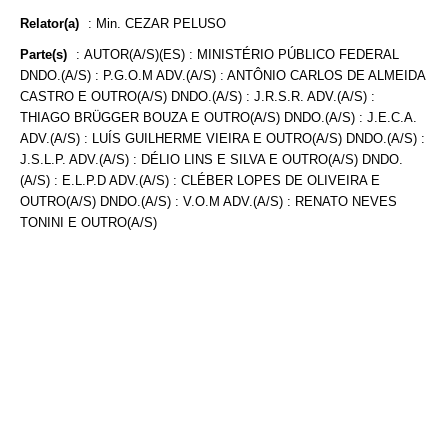
Relator(a)
:
Min. CEZAR PELUSO
Parte(s)
:
AUTOR(A/S)(ES) : MINISTÉRIO PÚBLICO FEDERAL
DNDO.(A/S) : P.G.O.M ADV.(A/S) : ANTÔNIO CARLOS DE ALMEIDA
CASTRO E OUTRO(A/S) DNDO.(A/S) : J.R.S.R. ADV.(A/S) :
THIAGO BRÜGGER BOUZA E OUTRO(A/S) DNDO.(A/S) : J.E.C.A.
ADV.(A/S) : LUÍS GUILHERME VIEIRA E OUTRO(A/S) DNDO.(A/S) :
J.S.L.P. ADV.(A/S) : DÉLIO LINS E SILVA E OUTRO(A/S) DNDO.
(A/S) : E.L.P.D ADV.(A/S) : CLÉBER LOPES DE OLIVEIRA E
OUTRO(A/S) DNDO.(A/S) : V.O.M ADV.(A/S) : RENATO NEVES
TONINI E OUTRO(A/S)