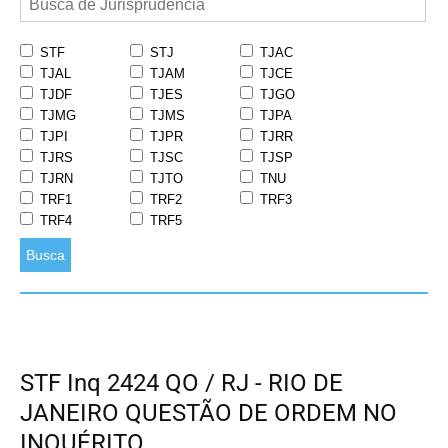
STF
STJ
TJAC
TJAL
TJAM
TJCE
TJDF
TJES
TJGO
TJMG
TJMS
TJPA
TJPI
TJPR
TJRR
TJRS
TJSC
TJSP
TJRN
TJTO
TNU
TRF1
TRF2
TRF3
TRF4
TRF5
Busca
STF Inq 2424 QO / RJ - RIO DE
JANEIRO QUESTÃO DE ORDEM NO
INQUÉRITO