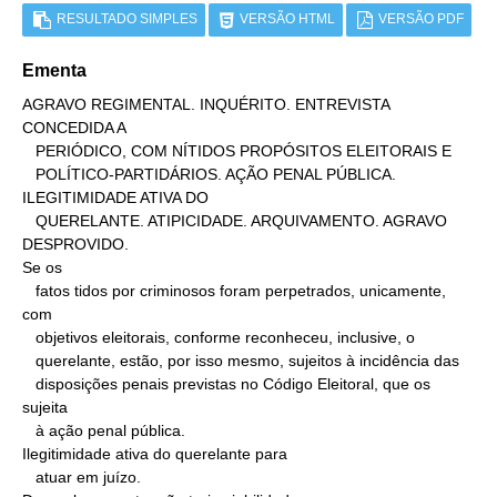
RESULTADO SIMPLES
VERSÃO HTML
VERSÃO PDF
Ementa
AGRAVO REGIMENTAL. INQUÉRITO. ENTREVISTA 
CONCEDIDA A

   PERIÓDICO, COM NÍTIDOS PROPÓSITOS ELEITORAIS E

   POLÍTICO-PARTIDÁRIOS. AÇÃO PENAL PÚBLICA. 
ILEGITIMIDADE ATIVA DO

   QUERELANTE. ATIPICIDADE. ARQUIVAMENTO. AGRAVO 
DESPROVIDO.

Se os

   fatos tidos por criminosos foram perpetrados, unicamente, 
com

   objetivos eleitorais, conforme reconheceu, inclusive, o

   querelante, estão, por isso mesmo, sujeitos à incidência das

   disposições penais previstas no Código Eleitoral, que os 
sujeita

   à ação penal pública.

Ilegitimidade ativa do querelante para

   atuar em juízo.
