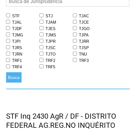
STF
STJ
TJAC
TJAL
TJAM
TJCE
TJDF
TJES
TJGO
TJMG
TJMS
TJPA
TJPI
TJPR
TJRR
TJRS
TJSC
TJSP
TJRN
TJTO
TNU
TRF1
TRF2
TRF3
TRF4
TRF5
Busca
STF Inq 2430 AgR / DF - DISTRITO
FEDERAL AG.REG.NO INQUÉRITO