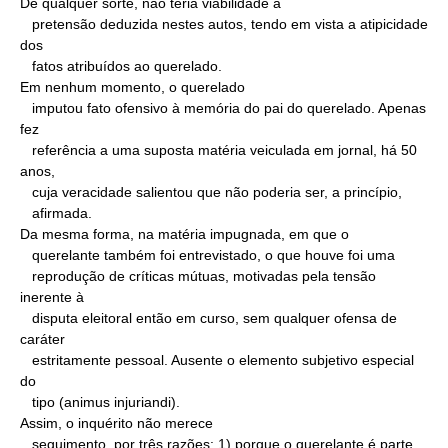
De qualquer sorte, não teria viabilidade a

   pretensão deduzida nestes autos, tendo em vista a atipicidade 
dos

   fatos atribuídos ao querelado.

Em nenhum momento, o querelado

   imputou fato ofensivo à memória do pai do querelado. Apenas 
fez

   referência a uma suposta matéria veiculada em jornal, há 50 
anos,

   cuja veracidade salientou que não poderia ser, a princípio,

   afirmada.

Da mesma forma, na matéria impugnada, em que o

   querelante também foi entrevistado, o que houve foi uma

   reprodução de críticas mútuas, motivadas pela tensão 
inerente à

   disputa eleitoral então em curso, sem qualquer ofensa de 
caráter

   estritamente pessoal. Ausente o elemento subjetivo especial 
do

   tipo (animus injuriandi).

Assim, o inquérito não merece

   seguimento, por três razões: 1) porque o querelante é parte
