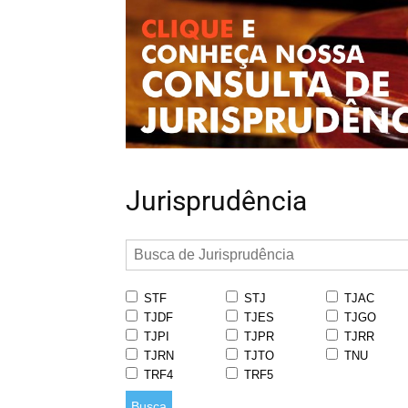
Jurisprudência
STF
STJ
TJAC
TJDF
TJES
TJGO
TJPI
TJPR
TJRR
TJRN
TJTO
TNU
TRF4
TRF5
Busca