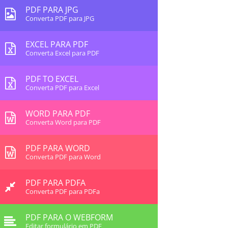
PDF PARA JPG
Converta PDF para JPG
EXCEL PARA PDF
Converta Excel para PDF
PDF TO EXCEL
Converta PDF para Excel
WORD PARA PDF
Converta Word para PDF
PDF PARA WORD
Converta PDF para Word
PDF PARA PDFA
Converta PDF para PDFa
PDF PARA O WEBFORM
Editar formulário em PDF