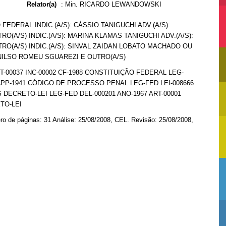
Relator(a)
:
Min. RICARDO LEWANDOWSKI
FEDERAL INDIC.(A/S): CÁSSIO TANIGUCHI ADV.(A/S):
A/S) INDIC.(A/S): MARINA KLAMAS TANIGUCHI ADV.(A/S):
O(A/S) INDIC.(A/S): SINVAL ZAIDAN LOBATO MACHADO OU
NILSO ROMEU SGUAREZI E OUTRO(A/S)
T-00037 INC-00002 CF-1988 CONSTITUIÇÃO FEDERAL LEG-
6 CPP-1941 CÓDIGO DE PROCESSO PENAL LEG-FED LEI-008666
S DECRETO-LEI LEG-FED DEL-000201 ANO-1967 ART-00001
ETO-LEI
ro de páginas: 31 Análise: 25/08/2008, CEL. Revisão: 25/08/2008,