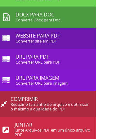
DOCX PARA DOC
Converta Docx para Doc
WEBSITE PARA PDF
Converter site em PDF
URL PARA PDF
Converter URL para PDF
URL PARA IMAGEM
Converter URL para imagem
COMPRIMIR
Reduzir o tamanho do arquivo e optimizar
o máximo a qualidade do PDF
JUNTAR
Junte Arquivos PDF em um único arquivo
PDF