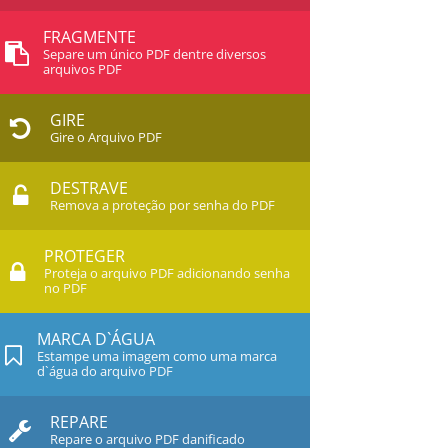
FRAGMENTE
Separe um único PDF dentre diversos
arquivos PDF
GIRE
Gire o Arquivo PDF
DESTRAVE
Remova a proteção por senha do PDF
PROTEGER
Proteja o arquivo PDF adicionando senha
no PDF
MARCA D`ÁGUA
Estampe uma imagem como uma marca
d`água do arquivo PDF
REPARE
Repare o arquivo PDF danificado