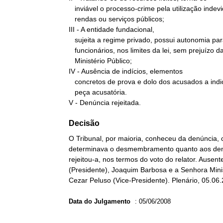
   inviável o processo-crime pela utilização indevida de bens,

   rendas ou serviços públicos;

III - A entidade fundacional,

   sujeita a regime privado, possui autonomia para contratar

   funcionários, nos limites da lei, sem prejuízo da fiscalização do

   Ministério Público;

IV - Ausência de indícios, elementos

   concretos de prova e dolo dos acusados a indicar a viabilidade da

   peça acusatória.

V - Denúncia rejeitada.
Decisão
O Tribunal, por maioria, conheceu da denúncia, 
determinava o desmembramento quanto aos denu
rejeitou-a, nos termos do voto do relator. Ausen
(Presidente), Joaquim Barbosa e a Senhora Mini
Cezar Peluso (Vice-Presidente). Plenário, 05.06
Data do Julgamento
:
05/06/2008