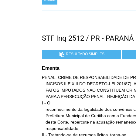
STF Inq 2512 / PR - PARAN
RESULTADO SIMPLES
Ementa
PENAL. CRIME DE RESPONSABILIDADE DE PREF
   INCISOS II E XIII DO DECRETO-LEI 201/87). ACUSAÇÃO REMANESCENTE.

   FATOS IMPUTADOS NÃO CONSTITUEM CRIME. AUSÊNCIA DE JUSTA CAUSA

   PARA A PERSECUÇÃO PENAL. REJEIÇÃO DA DENÚNCIA.

I - O

   reconhecimento da legalidade dos convênios celebrados pela

   Prefeitura Municipal de Curitiba com a Fundacen, pelo Plenário

   desta Corte, repercute na acusação remanescente por crime de

   responsabilidade;

II - Tratando-se de recursos lícitos, torna-se
