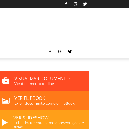
VISUALIZAR DOCUMENTO
Ver documento on-line
VER FLIPBOOK
Exibir documento como o FlipBook
VER SLIDESHOW
Exibir documento como apresentação de
slides