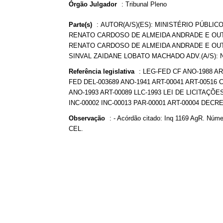
Órgão Julgador
:
Tribunal Pleno
Parte(s)
:
AUTOR(A/S)(ES): MINISTÉRIO PÚBLICO 
RENATO CARDOSO DE ALMEIDA ANDRADE E OUTRO(
RENATO CARDOSO DE ALMEIDA ANDRADE E OUTR
SINVAL ZAIDANE LOBATO MACHADO ADV.(A/S): 
Referência legislativa
:
LEG-FED CF ANO-1988 AR
FED DEL-003689 ANO-1941 ART-00041 ART-0051
ANO-1993 ART-00089 LLC-1993 LEI DE LICITAÇÕE
INC-00002 INC-00013 PAR-00001 ART-00004 DECR
Observação
:
- Acórdão citado: Inq 1169 AgR. Núme
CEL.