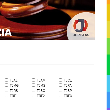
TJAL
TJAM
TJCE
TJMG
TJMS
TJPA
TJRS
TJSC
TJSP
TRF1
TRF2
TRF3