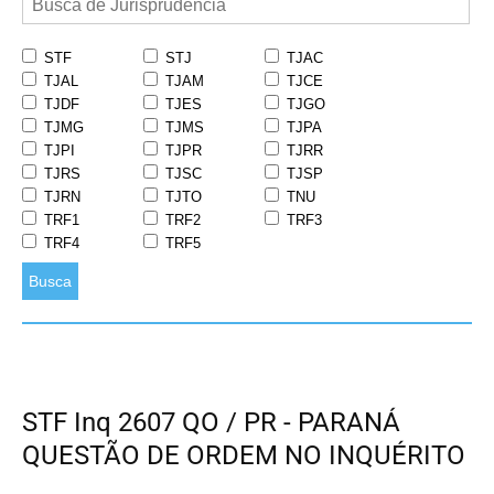
STF
STJ
TJAC
TJAL
TJAM
TJCE
TJDF
TJES
TJGO
TJMG
TJMS
TJPA
TJPI
TJPR
TJRR
TJRS
TJSC
TJSP
TJRN
TJTO
TNU
TRF1
TRF2
TRF3
TRF4
TRF5
Busca
STF Inq 2607 QO / PR - PARANÁ
QUESTÃO DE ORDEM NO INQUÉRITO