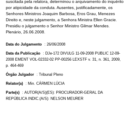
suscitada pela relatora, determinou o arquivamento do inquérito
por atipicidade da conduta. Ausentes, justificadamente, os
Senhores Ministros Joaquim Barbosa, Eros Grau, Menezes
Direito e, neste julgamento, a Senhora Ministra Ellen Gracie.
Presidiu o julgamento o Senhor Ministro Gilmar Mendes.
Plenário, 26.06.2008.
Data do Julgamento
:
26/06/2008
Data da Publicação
:
DJe-172 DIVULG 11-09-2008 PUBLIC 12-09-
2008 EMENT VOL-02332-02 PP-00256 LEXSTF v. 31, n. 361, 2009,
p. 464-469
Órgão Julgador
:
Tribunal Pleno
Relator(a)
:
Min. CÁRMEN LÚCIA
Parte(s)
:
AUTOR(A/S)(ES): PROCURADOR-GERAL DA
REPÚBLICA INDIC.(A/S): NELSON MEURER