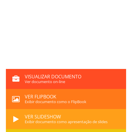
VISUALIZAR DOCUMENTO
Ver documento on-line
VER FLIPBOOK
Exibir documento como o FlipBook
VER SLIDESHOW
Exibir documento como apresentação de slides