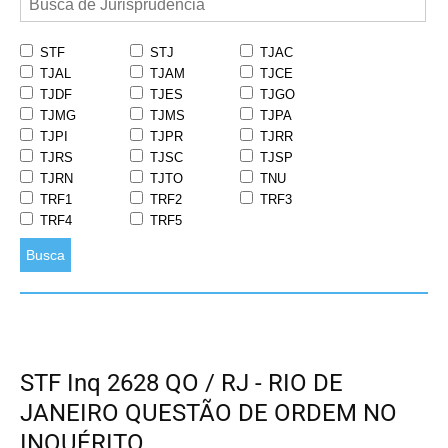
STF
STJ
TJAC
TJAL
TJAM
TJCE
TJDF
TJES
TJGO
TJMG
TJMS
TJPA
TJPI
TJPR
TJRR
TJRS
TJSC
TJSP
TJRN
TJTO
TNU
TRF1
TRF2
TRF3
TRF4
TRF5
Busca
STF Inq 2628 QO / RJ - RIO DE
JANEIRO QUESTÃO DE ORDEM NO
INQUÉRITO