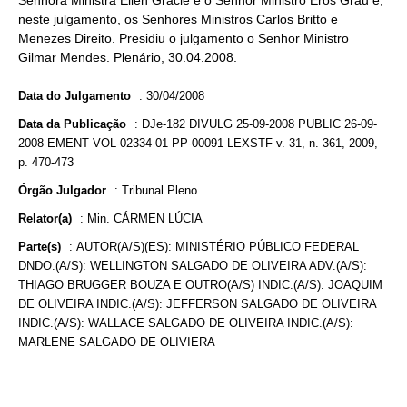
Senhora Ministra Ellen Gracie e o Senhor Ministro Eros Grau e,
neste julgamento, os Senhores Ministros Carlos Britto e
Menezes Direito. Presidiu o julgamento o Senhor Ministro
Gilmar Mendes. Plenário, 30.04.2008.
Data do Julgamento
:
30/04/2008
Data da Publicação
:
DJe-182 DIVULG 25-09-2008 PUBLIC 26-09-
2008 EMENT VOL-02334-01 PP-00091 LEXSTF v. 31, n. 361, 2009,
p. 470-473
Órgão Julgador
:
Tribunal Pleno
Relator(a)
:
Min. CÁRMEN LÚCIA
Parte(s)
:
AUTOR(A/S)(ES): MINISTÉRIO PÚBLICO FEDERAL
DNDO.(A/S): WELLINGTON SALGADO DE OLIVEIRA ADV.(A/S):
THIAGO BRUGGER BOUZA E OUTRO(A/S) INDIC.(A/S): JOAQUIM
DE OLIVEIRA INDIC.(A/S): JEFFERSON SALGADO DE OLIVEIRA
INDIC.(A/S): WALLACE SALGADO DE OLIVEIRA INDIC.(A/S):
MARLENE SALGADO DE OLIVIERA