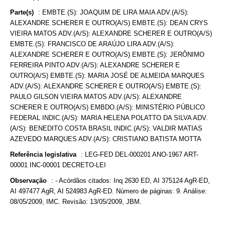
Parte(s)
:
EMBTE.(S): JOAQUIM DE LIRA MAIA ADV.(A/S):
ALEXANDRE SCHERER E OUTRO(A/S) EMBTE.(S): DEAN CRYS
VIEIRA MATOS ADV.(A/S): ALEXANDRE SCHERER E OUTRO(A/S)
EMBTE.(S): FRANCISCO DE ARAÚJO LIRA ADV.(A/S):
ALEXANDRE SCHERER E OUTRO(A/S) EMBTE.(S): JERÔNIMO
FERREIRA PINTO ADV.(A/S): ALEXANDRE SCHERER E
OUTRO(A/S) EMBTE.(S): MARIA JOSÉ DE ALMEIDA MARQUES
ADV.(A/S): ALEXANDRE SCHERER E OUTRO(A/S) EMBTE.(S):
PAULO GILSON VIEIRA MATOS ADV.(A/S): ALEXANDRE
SCHERER E OUTRO(A/S) EMBDO.(A/S): MINISTÉRIO PÚBLICO
FEDERAL INDIC.(A/S): MARIA HELENA POLATTO DA SILVA ADV.
(A/S): BENEDITO COSTA BRASIL INDIC.(A/S): VALDIR MATIAS
AZEVEDO MARQUES ADV.(A/S): CRISTIANO BATISTA MOTTA
Referência legislativa
:
LEG-FED DEL-000201 ANO-1967 ART-
00001 INC-00001 DECRETO-LEI
Observação
:
- Acórdãos citados: Inq 2630 ED, AI 375124 AgR-ED,
AI 497477 AgR, AI 524983 AgR-ED. Número de páginas: 9. Análise:
08/05/2009, IMC. Revisão: 13/05/2009, JBM.