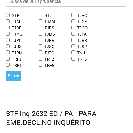
STF
STJ
TJAC
TJAL
TJAM
TJCE
TJDF
TJES
TJGO
TJMG
TJMS
TJPA
TJPI
TJPR
TJRR
TJRS
TJSC
TJSP
TJRN
TJTO
TNU
TRF1
TRF2
TRF3
TRF4
TRF5
Busca
STF Inq 2632 ED / PA - PARÁ
EMB.DECL.NO INQUÉRITO