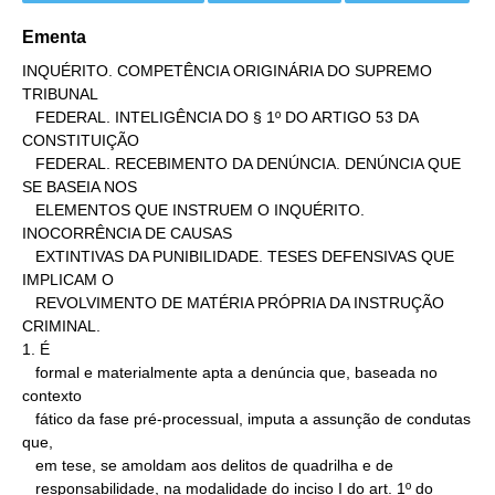
Ementa
INQUÉRITO. COMPETÊNCIA ORIGINÁRIA DO SUPREMO 
TRIBUNAL

   FEDERAL. INTELIGÊNCIA DO § 1º DO ARTIGO 53 DA 
CONSTITUIÇÃO

   FEDERAL. RECEBIMENTO DA DENÚNCIA. DENÚNCIA QUE 
SE BASEIA NOS

   ELEMENTOS QUE INSTRUEM O INQUÉRITO. 
INOCORRÊNCIA DE CAUSAS

   EXTINTIVAS DA PUNIBILIDADE. TESES DEFENSIVAS QUE 
IMPLICAM O

   REVOLVIMENTO DE MATÉRIA PRÓPRIA DA INSTRUÇÃO 
CRIMINAL.

1. É

   formal e materialmente apta a denúncia que, baseada no 
contexto

   fático da fase pré-processual, imputa a assunção de condutas 
que,

   em tese, se amoldam aos delitos de quadrilha e de

   responsabilidade, na modalidade do inciso I do art. 1º do
