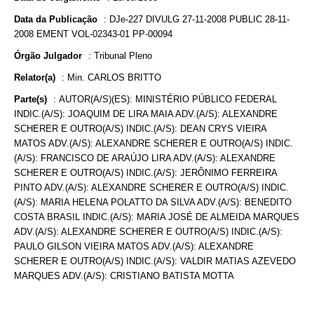
Data da Publicação
:
DJe-227 DIVULG 27-11-2008 PUBLIC 28-11-
2008 EMENT VOL-02343-01 PP-00094
Órgão Julgador
:
Tribunal Pleno
Relator(a)
:
Min. CARLOS BRITTO
Parte(s)
:
AUTOR(A/S)(ES): MINISTÉRIO PÚBLICO FEDERAL
INDIC.(A/S): JOAQUIM DE LIRA MAIA ADV.(A/S): ALEXANDRE
SCHERER E OUTRO(A/S) INDIC.(A/S): DEAN CRYS VIEIRA
MATOS ADV.(A/S): ALEXANDRE SCHERER E OUTRO(A/S) INDIC.
(A/S): FRANCISCO DE ARAÚJO LIRA ADV.(A/S): ALEXANDRE
SCHERER E OUTRO(A/S) INDIC.(A/S): JERÔNIMO FERREIRA
PINTO ADV.(A/S): ALEXANDRE SCHERER E OUTRO(A/S) INDIC.
(A/S): MARIA HELENA POLATTO DA SILVA ADV.(A/S): BENEDITO
COSTA BRASIL INDIC.(A/S): MARIA JOSÉ DE ALMEIDA MARQUES
ADV.(A/S): ALEXANDRE SCHERER E OUTRO(A/S) INDIC.(A/S):
PAULO GILSON VIEIRA MATOS ADV.(A/S): ALEXANDRE
SCHERER E OUTRO(A/S) INDIC.(A/S): VALDIR MATIAS AZEVEDO
MARQUES ADV.(A/S): CRISTIANO BATISTA MOTTA