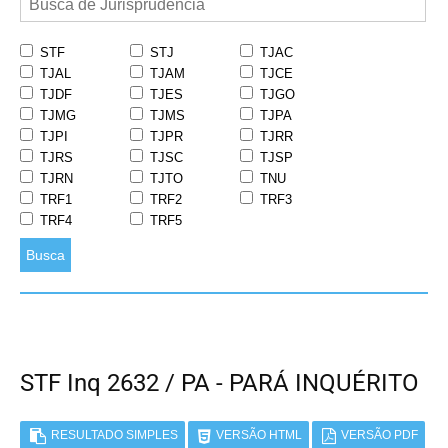
STF
STJ
TJAC
TJAL
TJAM
TJCE
TJDF
TJES
TJGO
TJMG
TJMS
TJPA
TJPI
TJPR
TJRR
TJRS
TJSC
TJSP
TJRN
TJTO
TNU
TRF1
TRF2
TRF3
TRF4
TRF5
Busca
STF Inq 2632 / PA - PARÁ INQUÉRITO
RESULTADO SIMPLES
VERSÃO HTML
VERSÃO PDF