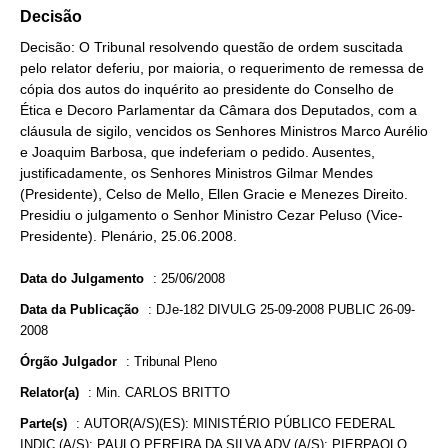
Decisão
Decisão: O Tribunal resolvendo questão de ordem suscitada
pelo relator deferiu, por maioria, o requerimento de remessa de
cópia dos autos do inquérito ao presidente do Conselho de
Ética e Decoro Parlamentar da Câmara dos Deputados, com a
cláusula de sigilo, vencidos os Senhores Ministros Marco Aurélio
e Joaquim Barbosa, que indeferiam o pedido. Ausentes,
justificadamente, os Senhores Ministros Gilmar Mendes
(Presidente), Celso de Mello, Ellen Gracie e Menezes Direito.
Presidiu o julgamento o Senhor Ministro Cezar Peluso (Vice-
Presidente). Plenário, 25.06.2008.
Data do Julgamento
:
25/06/2008
Data da Publicação
:
DJe-182 DIVULG 25-09-2008 PUBLIC 26-09-
2008
Órgão Julgador
:
Tribunal Pleno
Relator(a)
:
Min. CARLOS BRITTO
Parte(s)
:
AUTOR(A/S)(ES): MINISTÉRIO PÚBLICO FEDERAL
INDIC.(A/S): PAULO PEREIRA DA SILVA ADV.(A/S): PIERPAOLO