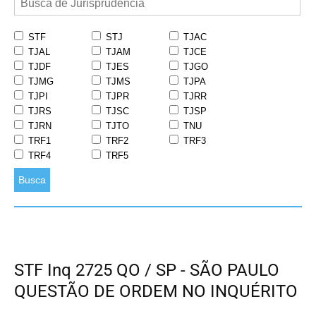
STF
STJ
TJAC
TJAL
TJAM
TJCE
TJDF
TJES
TJGO
TJMG
TJMS
TJPA
TJPI
TJPR
TJRR
TJRS
TJSC
TJSP
TJRN
TJTO
TNU
TRF1
TRF2
TRF3
TRF4
TRF5
Busca
STF Inq 2725 QO / SP - SÃO PAULO
QUESTÃO DE ORDEM NO INQUÉRITO